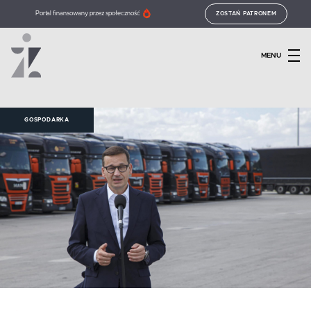
Portal finansowany przez społeczność
ZOSTAŃ PATRONEM
MENU
GOSPODARKA