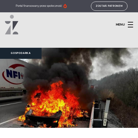
Portal finansowany przez społeczność
ZOSTAŃ PATRONEM
MENU
GOSPODARKA