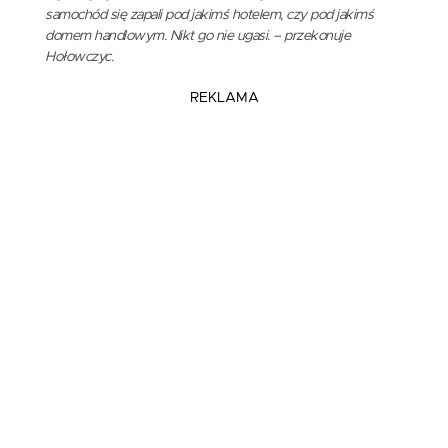
samochód się zapali pod jakimś hotelem, czy pod jakimś
domem handlowym. Nikt go nie ugasi. – przekonuje
Hołowczyc.
REKLAMA