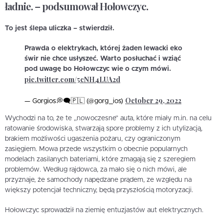
ładnie. – podsumował Hołowczyc.
To jest ślepa uliczka
– stwierdził.
Prawda o elektrykach, której żaden lewacki eko
świr nie chce usłyszeć. Warto posłuchać i wziąć
pod uwagę bo Hołowczyc wie o czym mówi.
pic.twitter.com/5cNH4LUA2d
October 29, 2022
— Gorgios💭🗨🇵🇱 (@gorg_ios)
Wychodzi na to, że te „nowoczesne” auta, które miały m.in. na celu
ratowanie środowiska, stwarzają spore problemy z ich utylizacją,
brakiem możliwości ugaszenia pożaru, czy ograniczonym
zasięgiem. Mowa przede wszystkim o obecnie popularnych
modelach zasilanych bateriami, które zmagają się z szeregiem
problemów. Według rajdowca, za mało się o nich mówi, ale
przyznaje, że samochody napędzane prądem, ze względu na
większy potencjał techniczny, będą przyszłością motoryzacji.
Hołowczyc sprowadził na ziemię entuzjastów aut elektrycznych.