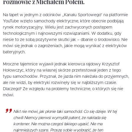
rozmowie z Michałem Polem.
Na tapet w jednym z odcinków „Kanału Sportowego” na platformie
YouTube wzięto samochody elektryczne, które obecnie podbijają
rynek motoryzacyjny. Wielu jest zachwyconych postępem
technologicznym i najnowszymi rozwiązaniami. W dodatku, gdy
niesie to ze sobą pozytywne skutki jak – dbanie o środowisko. Nie
mówi się jednak o zagrożeniach, jakie mogą wynikać z elektryków
bateryjnych.
Mroczne tajemnice wyjawił jednak kierowca rajdowy Krzysztof
Hołowczyc, który na własnej skórze przetestował jeden z tego
typu samochodów. Przyznał, że jazda nim należała do przyjemnych,
ale nie widzi, by elektryki rozwinęły się w najbliższym czasie.
Dlaczego? Ze względu na problemy techniczne, o których się nie
mówi.
Nikt nie mówi, jak płonie taki samochód. Co się dzieje. W tej
chwili Niemcy pierwsi wymyślili patent, że nakłada się
kontener. Nie można czegoś takiego ugasić. Nie ma
najmniejszych szans. Proszę sobie wyobrazić, że ten