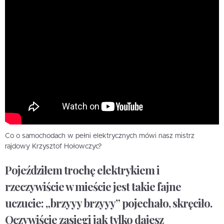
Co o samochodach w pełni elektrycznych mówi nasz mistrz
rajdowy Krzysztof Hołowczyc?
Pojeździłem trochę elektrykiem i
rzeczywiście w mieście jest takie fajne
uczucie: „brzyyy brzyyy” pojechało, skręciło.
Oczywiście zasięgi jak tylko dajesz