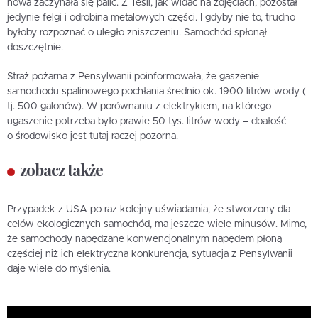
nowa zaczynała się palić. Z Tesli, jak widać na zdjęciach, pozostał
jedynie felgi i odrobina metalowych części. I gdyby nie to, trudno
byłoby rozpoznać o uległo zniszczeniu. Samochód spłonął
doszczętnie.
Straż pożarna z Pensylwanii poinformowała, że gaszenie
samochodu spalinowego pochłania średnio ok. 1900 litrów wody (
tj. 500 galonów). W porównaniu z elektrykiem, na którego
ugaszenie potrzeba było prawie 50 tys. litrów wody – dbałość
o środowisko jest tutaj raczej pozorna.
zobacz także
Przypadek z USA po raz kolejny uświadamia, że stworzony dla
celów ekologicznych samochód, ma jeszcze wiele minusów. Mimo,
że samochody napędzane konwencjonalnym napędem płoną
częściej niż ich elektryczna konkurencja, sytuacja z Pensylwanii
daje wiele do myślenia.