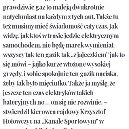
prawdziwie gaz to maleją dwukrotnie
natychmiast na każdym z tych aut. Także tu
też musimy mieć świadomość cały czas. Jak
widzę, jak ktoś w trasie jedzie elektrycznym
samochodem, nie będę marek wymieniał,
wszyscy tak ten gazik tak „z jajeczkiem” jak to
się mówi – jajko kurze włożone wysokiej
grzędy, i sobie spokojnie ten gazik naciska,
żeby tak było mięciutko. Także ja myślę, że
jeszcze ten czas elektryków takich
bateryjnych no… on się nie rozwinie. –
stwierdził kierowca rajdowy Krzysztof
Hołowczyc na „Kanale Sportowym” w