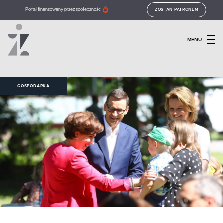
Portal finansowany przez społeczność
ZOSTAŃ PATRONEM
MENU
GOSPODARKA