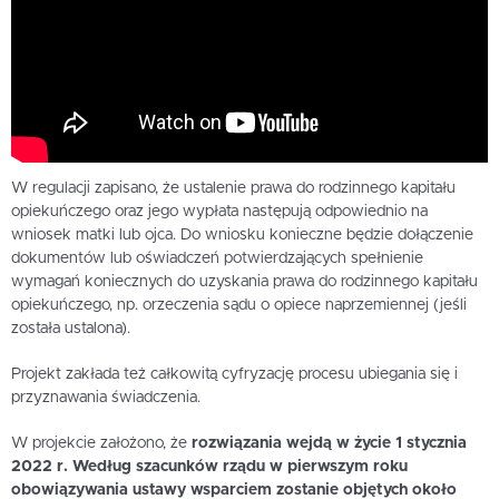
W regulacji zapisano, że ustalenie prawa do rodzinnego kapitału
opiekuńczego oraz jego wypłata następują odpowiednio na
wniosek matki lub ojca. Do wniosku konieczne będzie dołączenie
dokumentów lub oświadczeń potwierdzających spełnienie
wymagań koniecznych do uzyskania prawa do rodzinnego kapitału
opiekuńczego, np. orzeczenia sądu o opiece naprzemiennej (jeśli
została ustalona).
Projekt zakłada też całkowitą cyfryzację procesu ubiegania się i
przyznawania świadczenia.
W projekcie założono, że
rozwiązania wejdą w życie 1 stycznia
2022 r. Według szacunków rządu w pierwszym roku
obowiązywania ustawy wsparciem zostanie objętych około