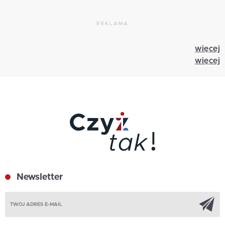
REKLAMA
więcej
więcej
Newsletter
Z