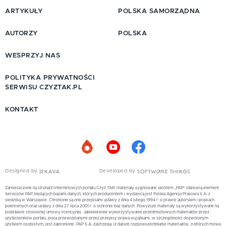
ARTYKUŁY
POLSKA SAMORZĄDNA
AUTORZY
POLSKA
WESPRZYJ NAS
POLITYKA PRYWATNOŚCI
SERWISU CZYZTAK.PL
KONTAKT
Designed by
Developed by
Zamieszczone na stronach internetowych portalu Czyż TAK! materiały sygnowane skrótem „PAP” stanowią element
Serwisów PAP, będących bazami danych, których producentem i wydawcą jest Polska Agencja Prasowa S.A. z
siedzibą w Warszawie. Chronione są one przepisami ustawy z dnia 4 lutego 1994 r. o prawie autorskim i prawach
pokrewnych oraz ustawy z dnia 27 lipca 2001 r. o ochronie baz danych. Powyższe materiały są wykorzystywane na
podstawie stosownej umowy licencyjnej. Jakiekolwiek wykorzystywanie przedmiotowych materiałów przez
użytkowników portalu, poza przewidzianymi przez przepisy prawa wyjątkami, w szczególności dozwolonym
użytkiem osobistym, jest zabronione. PAP S.A. zastrzega, iż dalsze rozpowszechnianie materiałów, o których mowa