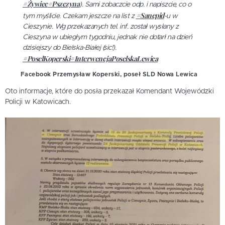
#Żywiec
#Pszczyna
). Sami zobaczcie odp. i napiszcie, co o
#Sanepid
tym myślicie. Czekam jeszcze na list z
-u w
Cieszynie. Wg przekazanych tel. inf. został wysłany z
Cieszyna w ubiegłym tygodniu, jednak nie dotarł na dzień
dzisiejszy do Bielska-Białej (sic!).
#PoselKoperski
#InterwencjaPoselska
Lewica
Facebook Przemysław Koperski, poseł SLD Nowa Lewica
Oto informacje, które do posła przekazał Komendant Wojewódzki
Policji w Katowicach.