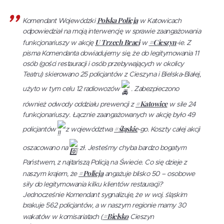
Polska Policja
Komendant Wojewódzki
w Katowicach
odpowiedział na moją interwencję w sprawie zaangażowania
U Trzech Braci
#Cieszyn
funkcjonariuszy w akcję
w
-ie. Z
pisma Komendanta dowiadujemy się, że do legitymowania 11
osób (gości restauracji i osób przebywających w okolicy
Teatru) skierowano 25 policjantów z Cieszyna i Bielska-Białej,
użyto w tym celu 12 radiowozów
. Zabezpieczono
#Katowice
również odwody oddziału prewencji z
w sile 24
funkcjonariuszy. Łącznie zaangażowanych w akcję było 49
#śląskie
policjantów
z województwa
-go. Koszty całej akcji
oszacowano na
zł. Jesteśmy chyba bardzo bogatym
Państwem, z najtańszą Policją na Świecie. Co się dzieje z
#Policja
naszym krajem, że
angażuje blisko 50 – osobowe
siły do legitymowania kilku klientów restauracji?
Jednocześnie Komendant sygnalizuje, że w woj. śląskim
brakuje 562 policjantów, a w naszym regionie mamy 30
#Bielsko
wakatów w komisariatach (
Cieszyn