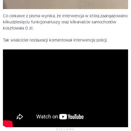
Co ciekawe z pisma wynika, że interwencja w którą zaangażowano
kilkudziesięciu funkcjonariuszy oraz kilkanaście samochodów
kosztowała 0 zł.
Tak właściciel restauracji komentował interwencję policji.
REKLAMA