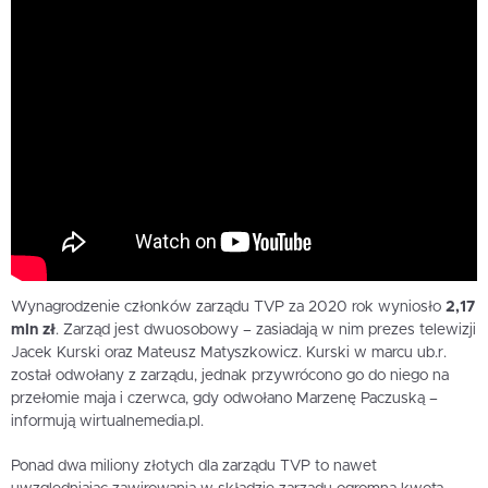
Wynagrodzenie członków zarządu TVP za 2020 rok wyniosło
2,17
mln zł
. Zarząd jest dwuosobowy – zasiadają w nim prezes telewizji
Jacek Kurski oraz Mateusz Matyszkowicz. Kurski w marcu ub.r.
został odwołany z zarządu, jednak przywrócono go do niego na
przełomie maja i czerwca, gdy odwołano Marzenę Paczuską –
informują wirtualnemedia.pl.
Ponad dwa miliony złotych dla zarządu TVP to nawet