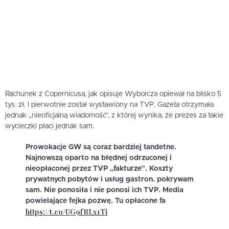
Rachunek z Copernicusa, jak opisuje Wyborcza opiewał na blisko 5
tys. zł. I pierwotnie został wystawiony na TVP. Gazeta otrzymała
jednak „nieoficjalną wiadomość”, z której wynika, że prezes za takie
wycieczki płaci jednak sam.
Prowokacje GW są coraz bardziej tandetne.
Najnowszą oparto na błędnej odrzuconej i
nieopłaconej przez TVP „fakturze”. Koszty
prywatnych pobytów i usług gastron. pokrywam
sam. Nie ponosiła i nie ponosi ich TVP. Media
powielające fejka pozwę. Tu opłacone fa
https://t.co/UG9fRLx1Ti