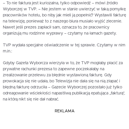
– To nie faktura jest kuriozalna, tylko odpowiedź – mówi źródło
Wyborczej w TVP. – Nie jestem w stanie uwierzyć w taką pomyłkę
pracowników hotelu, bo niby jak mieli ją popełnić? Wystawili fakturę
na telewizję, ponieważ to z naszego biura musiało wyjść zlecenie.
Nawet jeśli prezes zapłacił sam, oznacza to, że pracownicy
organizują mu rodzinne wyprawy – czytamy na łamach gazety.
TVP wydała specjalne oświadczenie w tej sprawie. Czytamy w nim
m.in.:
Gdyby Gazeta Wyborcza wierzyła w to, że TVP mogłaby płacić za
prywatne rachunki prezesa to zapewne poczekałaby na
zrealizowanie przelewu za błędnie wystawioną fakturę. Gdy
prowokacja się nie udała, bo Telewizja nie dała się na nią złapać i
błędną fakturę odrzuciła – Gazecie Wyborczej pozostało już tylko
odreagowanie wściekłości napastliwą publikacją epatująca „fakturą”,
na którą nikt się nie dał nabrać.
REKLAMA