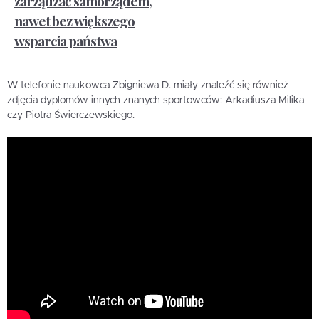
zarządzać samorządem,
nawet bez większego
wsparcia państwa
W telefonie naukowca Zbigniewa D. miały znaleźć się również
zdjęcia dyplomów innych znanych sportowców: Arkadiusza Milika
czy Piotra Świerczewskiego.