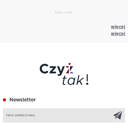
REKLAMA
więcej
więcej
Newsletter
Z