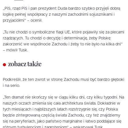
„PiS, rząd PiS i pan prezydent Duda bardzo szybko przyjęli dobrą
logikę pełnej współpracy z naszymi zachodnimi sojusznikami i
przyjaciółmi” – ocenił.
„Tu nie chodzi o symboliczne flagi UE, które pojawiły się za plecami
rządzących. Tu chodzi o decyzję i determinację, żeby Polskę
zakorzenić we wspólnocie Zachodu i żeby to nie było na kilka dni”
– mówił Tusk.
zobacz także
Podkreślił, że ten zwrot w stronę Zachodu musi być bardzo głęboki
i na serio.
„Ten dramat nie skończy się w ciągu kilku dni, czy kilku tygodni. Na
naszych oczach zmienia się cała architektura świata. Dokładnie w
tych miesiącach i najbliższych latach rozstrzygnie się, czy Polska
będzie zintegrowaną częścią świata Zachodu, czy też znajdziemy
się na peryferiach, jako państwo marginalne i łatwo poddające się
różnym turbulencjom i zagrożeniom” – wskazywał Tusk.