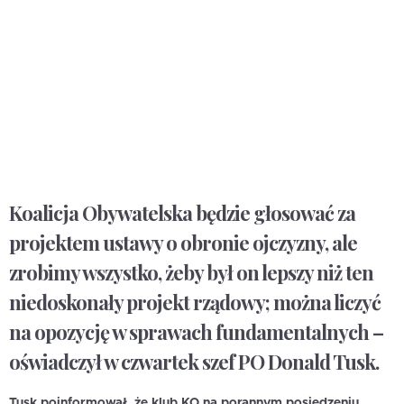
Koalicja Obywatelska będzie głosować za
projektem ustawy o obronie ojczyzny, ale
zrobimy wszystko, żeby był on lepszy niż ten
niedoskonały projekt rządowy; można liczyć
na opozycję w sprawach fundamentalnych –
oświadczył w czwartek szef PO Donald Tusk.
Tusk poinformował, że klub KO na porannym posiedzeniu