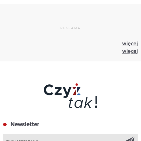
REKLAMA
więcej
więcej
Newsletter
Z