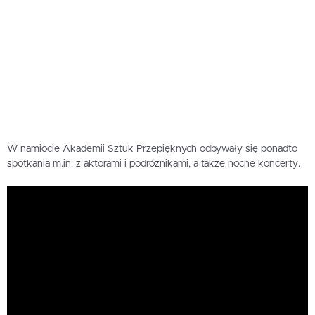
W namiocie Akademii Sztuk Przepięknych odbywały się ponadto
spotkania m.in. z aktorami i podróżnikami, a także nocne koncerty.