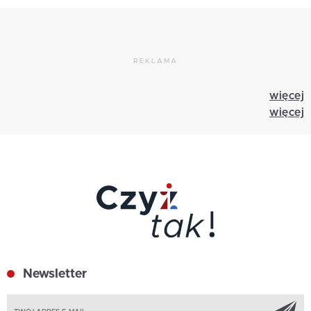
REKLAMA
więcej
więcej
Newsletter
Z