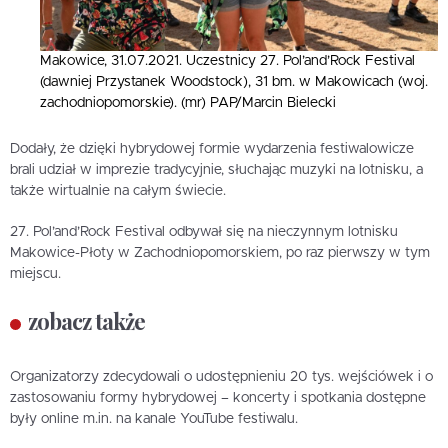
Makowice, 31.07.2021. Uczestnicy 27. Pol’and’Rock Festival
(dawniej Przystanek Woodstock), 31 bm. w Makowicach (woj.
zachodniopomorskie). (mr) PAP/Marcin Bielecki
Dodały, że dzięki hybrydowej formie wydarzenia festiwalowicze
brali udział w imprezie tradycyjnie, słuchając muzyki na lotnisku, a
także wirtualnie na całym świecie.
27. Pol’and’Rock Festival odbywał się na nieczynnym lotnisku
Makowice-Płoty w Zachodniopomorskiem, po raz pierwszy w tym
miejscu.
zobacz także
Organizatorzy zdecydowali o udostępnieniu 20 tys. wejściówek i o
zastosowaniu formy hybrydowej – koncerty i spotkania dostępne
były online m.in. na kanale YouTube festiwalu.