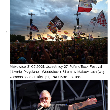
Makowice, 31.07.2021. Uczestnicy 27. Pol’and’Rock Festival
(dawniej Przystanek Woodstock), 31 bm. w Makowicach (woj.
zachodniopomorskie). (mr) PAP/Marcin Bielecki