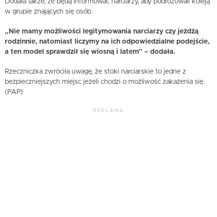
Dodała także, że będą informować narciarzy, aby podróżowali koleją
w grupie znających się osób.
„Nie mamy możliwości legitymowania narciarzy czy jeżdżą
rodzinnie, natomiast liczymy na ich odpowiedzialne podejście,
a ten model sprawdził się wiosną i latem” – dodała.
Rzeczniczka zwróciła uwagę, że stoki narciarskie to jedne z
bezpieczniejszych miejsc jeżeli chodzi o możliwość zakażenia się.
(PAP)
REKLAMA