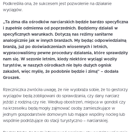
Podkreśliła ona, że sukcesem jest pozwolenie na działanie
wyciągów.
„Ta zima dla ośrodków narciarskich będzie bardzo specyficzna
i zupełnie odmienna od poprzednich. Będziemy działali w
specyficznych warunkach. Dotyczą nas reżimy sanitarne
analogicznie jak w innych branżach. My będąc odpowiedzialną
branżą, już po doświadczeniach wiosennych i letnich,
wypracowaliśmy pewne procedury działania, które sprawdziły
nam się. W sezonie letnim, kiedy niektóre wyciągi woziły
turystów, w naszych ośrodkach nie było dużych ognisk
zakażeń, więc myślę, że podobnie będzie i zimą” – dodała
Groszek.
Rzeczniczka zwróciła uwagę, że nie wyobraża sobie, że to gestorzy
wyciągów będą zobligowani do sprawdzania, czy dany narciarz
jeździ z rodziną czy nie. Według obostrzeń, miejsca w gondoli czy
na krzesełku będą mogły zajmować osoby zamieszkujące w
jednym gospodarstwie domowym lub mające wspólny nocleg lub
wspólnie podróżujące do stacji turystyczno – narciarskiej.