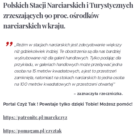
Polskich Stacji Narciarskich i Turystycznych
zrzeszających 90 proc. ośrodków
narciarskich w kraju.
„Reżim w stacjach narciarskich jest zdecydowanie większy
niż gdziekolwiek indziej. Te obostrzenia są dla nas bardziej
wyśrubowane niż dla galerii handlowych. Tylko podając dla
przykładu, w galeriach handlowych może przebywać jedna
osoba na 15 metrów kwadratowych, a jest to przestrzeń
zamknięta, natomiast na stokach narciarskich to jedna osoba
na 100 metrów kwadratowych w przestrzeni otwartej”
– zaznaczyła rzeczniczka.
Portal Czyż Tak ! Powstaje tylko dzięki Tobie! Możesz pomóc!
https://patronite.pl/marekczyz
https://pomagam.pl/czyztak