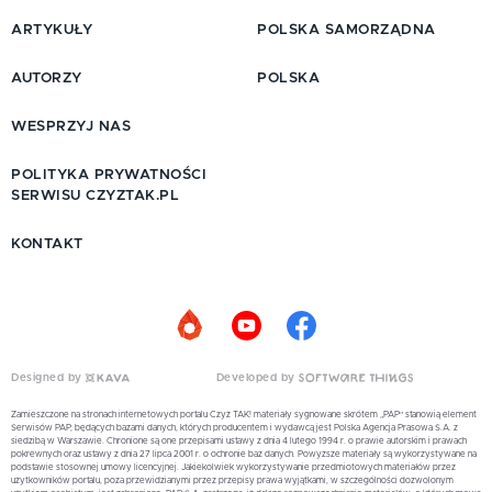
ARTYKUŁY
POLSKA SAMORZĄDNA
AUTORZY
POLSKA
WESPRZYJ NAS
POLITYKA PRYWATNOŚCI
SERWISU CZYZTAK.PL
KONTAKT
Designed by
Developed by
Zamieszczone na stronach internetowych portalu Czyż TAK! materiały sygnowane skrótem „PAP” stanowią element
Serwisów PAP, będących bazami danych, których producentem i wydawcą jest Polska Agencja Prasowa S.A. z
siedzibą w Warszawie. Chronione są one przepisami ustawy z dnia 4 lutego 1994 r. o prawie autorskim i prawach
pokrewnych oraz ustawy z dnia 27 lipca 2001 r. o ochronie baz danych. Powyższe materiały są wykorzystywane na
podstawie stosownej umowy licencyjnej. Jakiekolwiek wykorzystywanie przedmiotowych materiałów przez
użytkowników portalu, poza przewidzianymi przez przepisy prawa wyjątkami, w szczególności dozwolonym