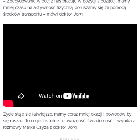
– Zdecydowanie więcej z nas pracuje w pozycji siedzącej, mamy
mniej czasu na aktywność fizyczną, poruszamy się za pomocą
środków transportu – mówi doktor Jorg.
Życie staje się łatwiejsze, mamy coraz mniej okazji i powodów by
się ruszać. To co jest istotne to uważność, świadomość – wynika z
rozmowy Marka Czyża z doktor Jorg.
REKLAMA