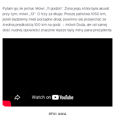
Pytam go, ile jechał. Mówi „11 godzin”. Żona jego, która była akurat
przy tym, mówi „13”. O trzy za długo. Proszę państwa 1050 km,
jeżeli będziemy mieli porządne drogi, powinno się przejechać ze
średnią prędkością 100 km na godz. – mówił Duda, ale od samej
dość nudnej opowieści znacznie lepsze były miny pana prezydenta.
REKLAMA