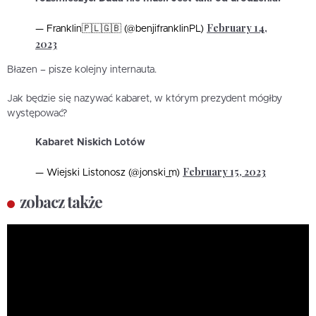
February 14,
— Franklin🇵🇱🇬🇧 (@benjifranklinPL)
2023
Błazen – pisze kolejny internauta.
Jak będzie się nazywać kabaret, w którym prezydent mógłby
występować?
Kabaret Niskich Lotów
February 15, 2023
— Wiejski Listonosz (@jonski_m)
zobacz także