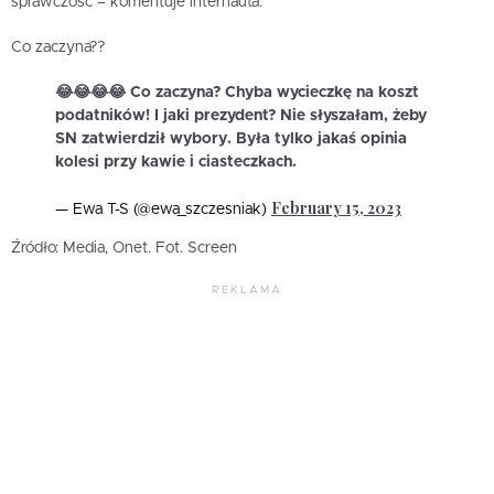
sprawczość – komentuje internauta.
Co zaczyna??
😂😂😂😂 Co zaczyna? Chyba wycieczkę na koszt
podatników! I jaki prezydent? Nie słyszałam, żeby
SN zatwierdził wybory. Była tylko jakaś opinia
kolesi przy kawie i ciasteczkach.
February 15, 2023
— Ewa T-S (@ewa_szczesniak)
Źródło: Media, Onet. Fot. Screen
REKLAMA