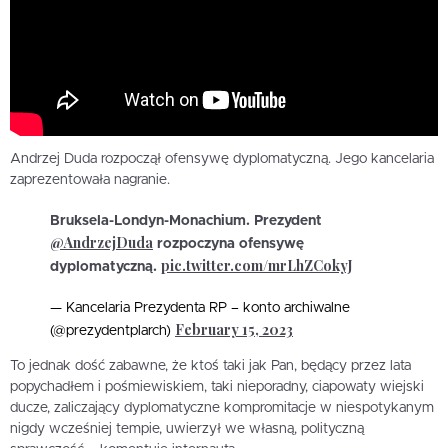
Andrzej Duda rozpoczął ofensywę dyplomatyczną. Jego kancelaria
zaprezentowała nagranie.
Bruksela-Londyn-Monachium. Prezydent
@AndrzejDuda
rozpoczyna ofensywę
pic.twitter.com/mrLhZCokyJ
dyplomatyczną.
— Kancelaria Prezydenta RP – konto archiwalne
February 15, 2023
(@prezydentplarch)
To jednak dość zabawne, że ktoś taki jak Pan, będący przez lata
popychadłem i pośmiewiskiem, taki nieporadny, ciapowaty wiejski
ducze, zaliczający dyplomatyczne kompromitacje w niespotykanym
nigdy wcześniej tempie, uwierzył we własną, polityczną