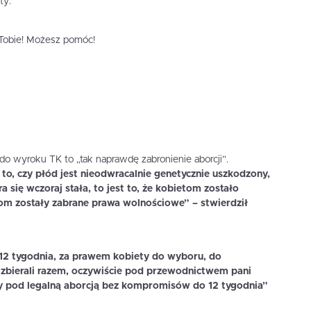
ty.
i Tobie! Możesz pomóc!
do wyroku TK to „tak naprawdę zabronienie aborcji”.
to, czy płód jest nieodwracalnie genetycznie uszkodzony,
ra się wczoraj stała, to jest to, że kobietom zostało
tom zostały zabrane prawa wolnościowe” – stwierdził
 12 tygodnia, za prawem kobiety do wyboru, do
zbierali razem, oczywiście pod przewodnictwem pani
isy pod legalną aborcją bez kompromisów do 12 tygodnia”