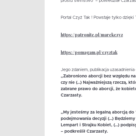
prostu świństwo” – powiedział Czarzas
Portal Czyż Tak ! Powstaje tylko dzięk
https://patronite.pl/marekczyz
https://pomagam.pl/czyztak
Jego zdaniem, publikacja uzasadnienia 
„Zabroniono aborcji bez względu na 
czy nie (…) Najważniejszą rzeczą, któ
zabrane prawo do aborcji, że kobie
Czarzasty.
„My jesteśmy za legalną aborcją do
podejmowania decyzji (…) Będziemy 
Lempart i Strajku Kobiet, (…) podp
– podkreślił Czarzasty.