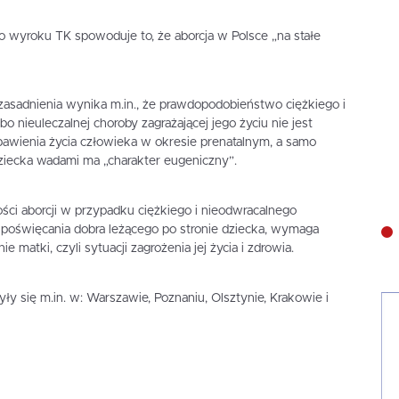
do wyroku TK spowoduje to, że aborcja w Polsce „na stałe
asadnienia wynika m.in., że prawdopodobieństwo ciężkiego i
o nieuleczalnej choroby zagrażającej jego życiu nie jest
bawienia życia człowieka w okresie prenatalnym, a samo
ziecka wadami ma „charakter eugeniczny”.
ści aborcji w przypadku ciężkiego i nieodwracalnego
 poświęcania dobra leżącego po stronie dziecka, wymaga
 matki, czyli sytuacji zagrożenia jej życia i zdrowia.
yły się m.in. w: Warszawie, Poznaniu, Olsztynie, Krakowie i