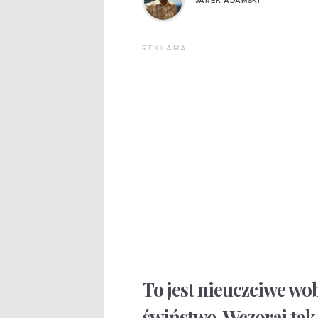
JAREK ADAMSKI
REKLAMA
To jest nieuczciwe wob
świństwo. Wczoraj tak