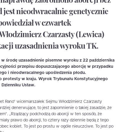
d jest nieodwracalnie genetycznie
 powiedział w czwartek
Włodzimierz Czarzasty (Lewica)
kacji uzasadnienia wyroku TK.
 w środę uzasadnienie pisemne wyroku z 22 października
tucyjności przepisu dopuszczającego aborcję w przypadku
go i nieodwracalnego upośledzenia płodu.
o protesty w kraju. Wyrok Trybunału Konstytucyjnego
Dzienniku Ustaw.
net Rano” wicemarszałek Sejmu Włodzimierz Czarzasty
bardziej denerwujące, to jest zapomnienie o takiej zasadzie, że
iem”. „Rządzący podchodzą do aborcji w ten sposób, że
 miały prawo do aborcji, to cztery razy dziennie będą z tego
obec kobiet. To jest po prostu w ogóle nieuczciwe. To jest po