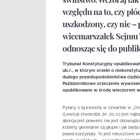
względu na to, czy płó
uszkodzony, czy nie –
wicemarszałek Sejmu 
odnosząc się do publi
Trybunał Konstytucyjny opublikował
ub.r., w którym orzekł o niekonsty
dużego prawdopodobieństwa ciężkie
Październikowe orzeczenie wywołał
opublikowano w środę wieczorem w 
Pytany o tą kwestię w czwartek w „O
(Lewica) stwierdził, że „to, co jest naj
aborcja jest prawem, nie jest obowiązk
kobiety generalnie są głupie i jak będą
prawa korzystały. To jest nieuczciwe w