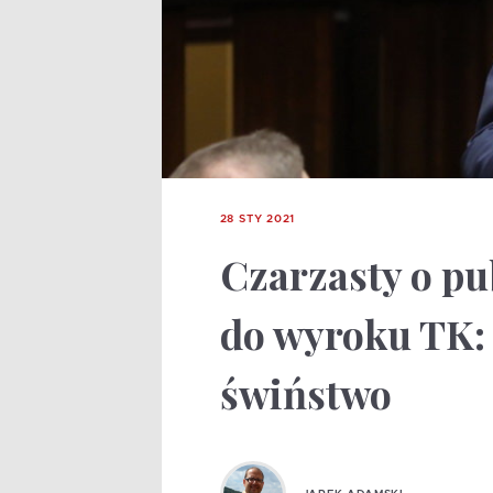
28 STY 2021
Czarzasty o pu
do wyroku TK: 
świństwo