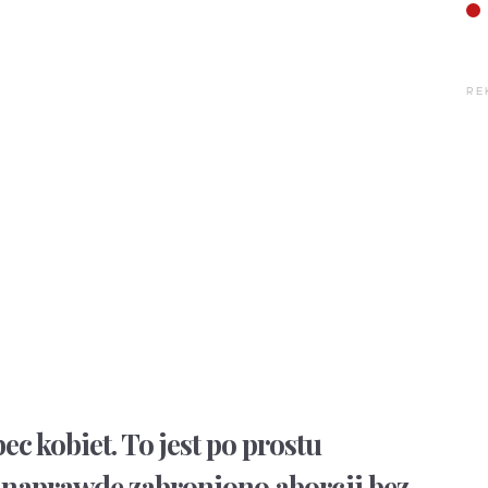
RE
ec kobiet. To jest po prostu
 naprawdę zabroniono aborcji bez