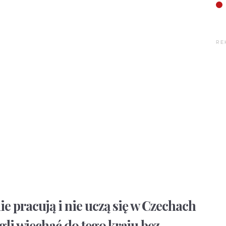
RE
e pracują i nie uczą się w Czechach
li wjechać do tego kraju bez