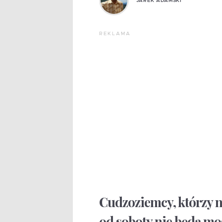
JAREK ADAMSKI
REKLAMA
Cudzoziemcy, którzy ni
od soboty nie będą mog