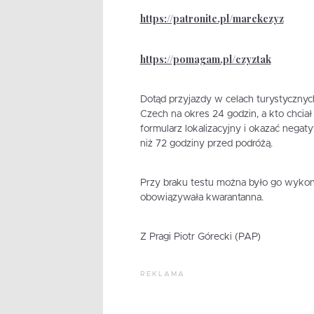
https://patronite.pl/marekczyz
https://pomagam.pl/czyztak
Dotąd przyjazdy w celach turystycznyc
Czech na okres 24 godzin, a kto chcia
formularz lokalizacyjny i okazać negat
niż 72 godziny przed podróżą.
Przy braku testu można było go wykon
obowiązywała kwarantanna.
Z Pragi Piotr Górecki (PAP)
REKLAMA