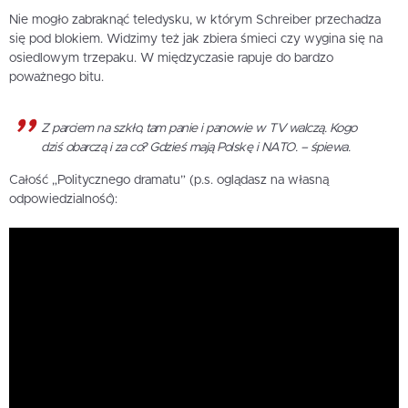
Nie mogło zabraknąć teledysku, w którym Schreiber przechadza
się pod blokiem. Widzimy też jak zbiera śmieci czy wygina się na
osiedlowym trzepaku. W międzyczasie rapuje do bardzo
poważnego bitu.
Z parciem na szkło, tam panie i panowie w TV walczą. Kogo
dziś obarczą i za co? Gdzieś mają Polskę i NATO. – śpiewa.
Całość „Politycznego dramatu” (p.s. oglądasz na własną
odpowiedzialność):