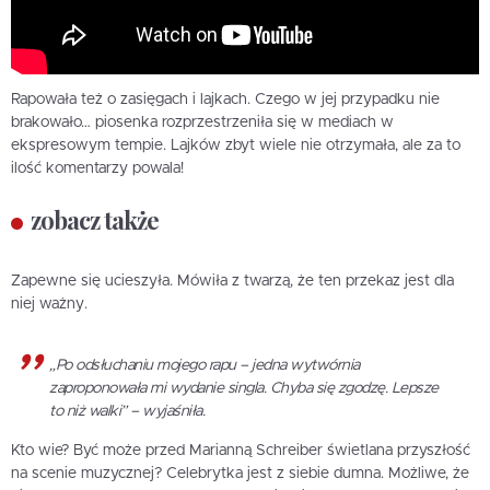
Rapowała też o zasięgach i lajkach. Czego w jej przypadku nie
brakowało… piosenka rozprzestrzeniła się w mediach w
ekspresowym tempie. Lajków zbyt wiele nie otrzymała, ale za to
ilość komentarzy powala!
zobacz także
Zapewne się ucieszyła. Mówiła z twarzą, że ten przekaz jest dla
niej ważny.
„Po odsłuchaniu mojego rapu – jedna wytwórnia
zaproponowała mi wydanie singla. Chyba się zgodzę. Lepsze
to niż walki” – wyjaśniła.
Kto wie? Być może przed Marianną Schreiber świetlana przyszłość
na scenie muzycznej? Celebrytka jest z siebie dumna. Możliwe, że