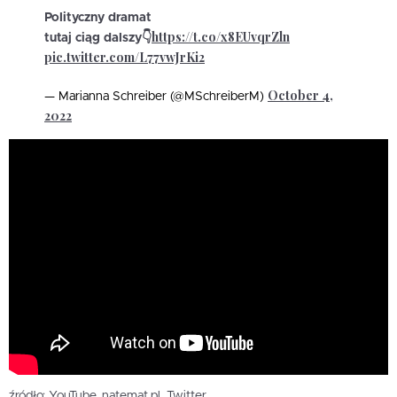
Polityczny dramat
https://t.co/x8EUvqrZln
tutaj ciąg dalszy👇
pic.twitter.com/L77vwJrKi2
October 4,
— Marianna Schreiber (@MSchreiberM)
2022
źródło: YouTube, natemat.pl, Twitter