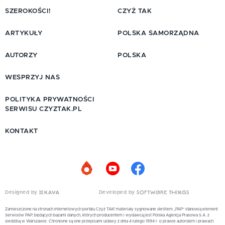
SZEROKOŚCI!
CZYŻ TAK
ARTYKUŁY
POLSKA SAMORZĄDNA
AUTORZY
POLSKA
WESPRZYJ NAS
POLITYKA PRYWATNOŚCI
SERWISU CZYZTAK.PL
KONTAKT
Designed by
Developed by
Zamieszczone na stronach internetowych portalu Czyż TAK! materiały sygnowane skrótem „PAP” stanowią element
Serwisów PAP, będących bazami danych, których producentem i wydawcą jest Polska Agencja Prasowa S.A. z
siedzibą w Warszawie. Chronione są one przepisami ustawy z dnia 4 lutego 1994 r. o prawie autorskim i prawach