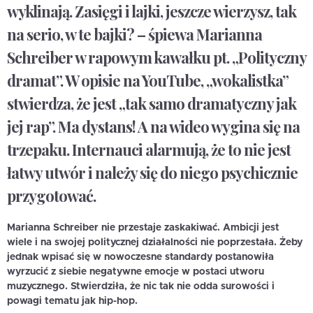
wyklinają. Zasięgi i lajki, jeszcze wierzysz, tak
na serio, w te bajki? – śpiewa Marianna
Schreiber w rapowym kawałku pt. „Polityczny
dramat”. W opisie na YouTube, „wokalistka”
stwierdza, że jest „tak samo dramatyczny jak
jej rap”. Ma dystans! A na wideo wygina się na
trzepaku. Internauci alarmują, że to nie jest
łatwy utwór i należy się do niego psychicznie
przygotować.
Marianna Schreiber nie przestaje zaskakiwać. Ambicji jest
wiele i na swojej politycznej działalności nie poprzestała. Żeby
jednak wpisać się w nowoczesne standardy postanowiła
wyrzucić z siebie negatywne emocje w postaci utworu
muzycznego. Stwierdziła, że nic tak nie odda surowości i
powagi tematu jak hip-hop.