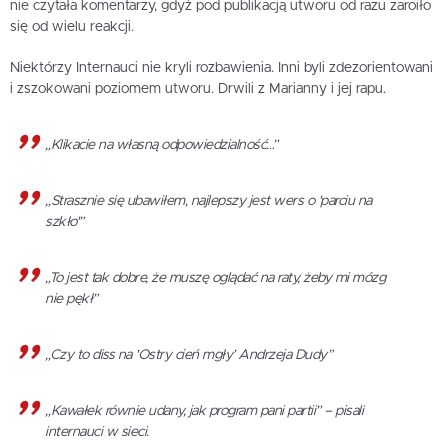
nie czytała komentarzy, gdyż pod publikacją utworu od razu zaroiło
się od wielu reakcji.
Niektórzy Internauci nie kryli rozbawienia. Inni byli zdezorientowani
i zszokowani poziomem utworu. Drwili z Marianny i jej rapu.
„Klikacie na własną odpowiedzialność…”
„Strasznie się ubawiłem, najlepszy jest wers o 'parciu na
szkło'”
„To jest tak dobre, że muszę oglądać na raty, żeby mi mózg
nie pękł”
„Czy to diss na 'Ostry cień mgły’ Andrzeja Dudy”
„Kawałek równie udany, jak program pani partii” – pisali
internauci w sieci.