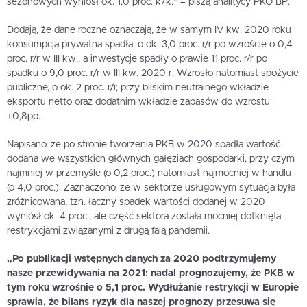
sezonowych wyniósł ok. 1,0 proc. k/k.” – piszą analitycy PKO BP.
Dodają, że dane roczne oznaczają, że w samym IV kw. 2020 roku
konsumpcja prywatna spadła, o ok. 3,0 proc. r/r po wzroście o 0,4
proc. r/r w III kw., a inwestycje spadły o prawie 11 proc. r/r po
spadku o 9,0 proc. r/r w III kw. 2020 r. Wzrosło natomiast spożycie
publiczne, o ok. 2 proc. r/r, przy bliskim neutralnego wkładzie
eksportu netto oraz dodatnim wkładzie zapasów do wzrostu
+0,8pp.
Napisano, że po stronie tworzenia PKB w 2020 spadła wartość
dodana we wszystkich głównych gałęziach gospodarki, przy czym
najmniej w przemyśle (o 0,2 proc.) natomiast najmocniej w handlu
(o 4,0 proc.). Zaznaczono, że w sektorze usługowym sytuacja była
zróżnicowana, tzn. łączny spadek wartości dodanej w 2020
wyniósł ok. 4 proc., ale część sektora została mocniej dotknięta
restrykcjami związanymi z drugą falą pandemii.
„Po publikacji wstępnych danych za 2020 podtrzymujemy
nasze przewidywania na 2021: nadal prognozujemy, że PKB w
tym roku wzrośnie o 5,1 proc. Wydłużanie restrykcji w Europie
sprawia, że bilans ryzyk dla naszej prognozy przesuwa się