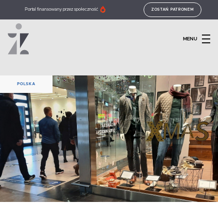
Portal finansowany przez społeczność
ZOSTAŃ PATRONEM
MENU
POLSKA