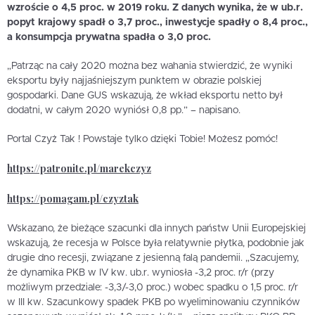
wzroście o 4,5 proc. w 2019 roku. Z danych wynika, że w ub.r.
popyt krajowy spadł o 3,7 proc., inwestycje spadły o 8,4 proc.,
a konsumpcja prywatna spadła o 3,0 proc.
„Patrząc na cały 2020 można bez wahania stwierdzić, że wyniki
eksportu były najjaśniejszym punktem w obrazie polskiej
gospodarki. Dane GUS wskazują, że wkład eksportu netto był
dodatni, w całym 2020 wyniósł 0,8 pp.” – napisano.
Portal Czyż Tak ! Powstaje tylko dzięki Tobie! Możesz pomóc!
https://patronite.pl/marekczyz
https://pomagam.pl/czyztak
Wskazano, że bieżące szacunki dla innych państw Unii Europejskiej
wskazują, że recesja w Polsce była relatywnie płytka, podobnie jak
drugie dno recesji, związane z jesienną falą pandemii. „Szacujemy,
że dynamika PKB w IV kw. ub.r. wyniosła -3,2 proc. r/r (przy
możliwym przedziale: -3,3/-3,0 proc.) wobec spadku o 1,5 proc. r/r
w III kw. Szacunkowy spadek PKB po wyeliminowaniu czynników