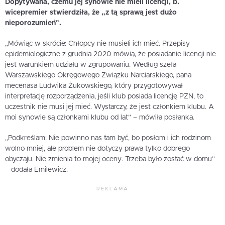
Dopytywana, czemu jej synowie nie mieli licencji, b.
wicepremier stwierdziła, że „z tą sprawą jest dużo
nieporozumień”.
„Mówiąc w skrócie: Chłopcy nie musieli ich mieć. Przepisy
epidemiologiczne z grudnia 2020 mówią, że posiadanie licencji nie
jest warunkiem udziału w zgrupowaniu. Według szefa
Warszawskiego Okręgowego Związku Narciarskiego, pana
mecenasa Ludwika Żukowskiego, który przygotowywał
interpretację rozporządzenia, jeśli klub posiada licencję PZN, to
uczestnik nie musi jej mieć. Wystarczy, że jest członkiem klubu. A
moi synowie są członkami klubu od lat” – mówiła posłanka.
„Podkreślam: Nie powinno nas tam być, bo posłom i ich rodzinom
wolno mniej, ale problem nie dotyczy prawa tylko dobrego
obyczaju. Nie zmienia to mojej oceny. Trzeba było zostać w domu”
– dodała Emilewicz.
REKLAMA