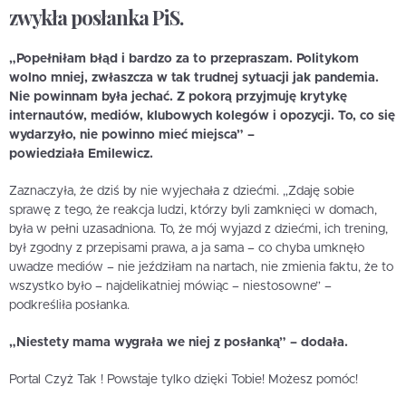
zwykła posłanka PiS.
„Popełniłam błąd i bardzo za to przepraszam. Politykom
wolno mniej, zwłaszcza w tak trudnej sytuacji jak pandemia.
Nie powinnam była jechać. Z pokorą przyjmuję krytykę
internautów, mediów, klubowych kolegów i opozycji. To, co się
wydarzyło, nie powinno mieć miejsca” –
powiedziała Emilewicz.
Zaznaczyła, że dziś by nie wyjechała z dziećmi. „Zdaję sobie
sprawę z tego, że reakcja ludzi, którzy byli zamknięci w domach,
była w pełni uzasadniona. To, że mój wyjazd z dziećmi, ich trening,
był zgodny z przepisami prawa, a ja sama – co chyba umknęło
uwadze mediów – nie jeździłam na nartach, nie zmienia faktu, że to
wszystko było – najdelikatniej mówiąc – niestosowne” –
podkreśliła posłanka.
„Niestety mama wygrała we niej z posłanką” – dodała.
Portal Czyż Tak ! Powstaje tylko dzięki Tobie! Możesz pomóc!