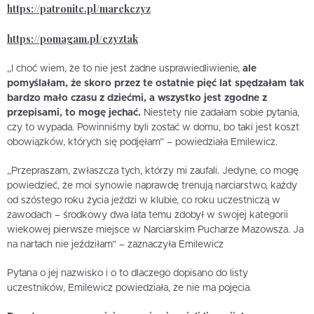
https://patronite.pl/marekczyz
https://pomagam.pl/czyztak
„I choć wiem, że to nie jest żadne usprawiedliwienie,
ale
pomyślałam, że skoro przez te ostatnie pięć lat spędzałam tak
bardzo mało czasu z dziećmi, a wszystko jest zgodne z
przepisami, to mogę jechać.
Niestety nie zadałam sobie pytania,
czy to wypada. Powinniśmy byli zostać w domu, bo taki jest koszt
obowiązków, których się podjęłam” – powiedziała Emilewicz.
„Przepraszam, zwłaszcza tych, którzy mi zaufali. Jedyne, co mogę
powiedzieć, że moi synowie naprawdę trenują narciarstwo, każdy
od szóstego roku życia jeździ w klubie, co roku uczestniczą w
zawodach – środkowy dwa lata temu zdobył w swojej kategorii
wiekowej pierwsze miejsce w Narciarskim Pucharze Mazowsza. Ja
na nartach nie jeździłam” – zaznaczyła Emilewicz
Pytana o jej nazwisko i o to dlaczego dopisano do listy
uczestników, Emilewicz powiedziała, że nie ma pojęcia.