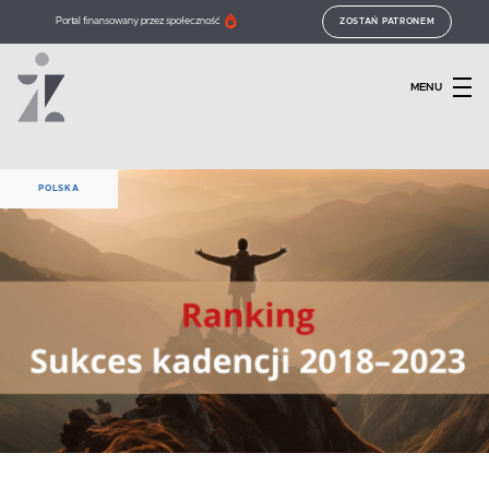
Portal finansowany przez społeczność
ZOSTAŃ PATRONEM
MENU
POLSKA