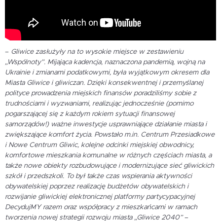
–
Gliwice zasłużyły na to wysokie miejsce w zestawieniu
„Wspólnoty”. Mijająca kadencja, naznaczona pandemią, wojną na
Ukrainie i zmianami podatkowymi, była wyjątkowym okresem dla
Miasta Gliwice i gliwiczan. Dzięki konsekwentnej i przemyślanej
polityce prowadzenia miejskich finansów poradziliśmy sobie z
trudnościami i wyzwaniami, realizując jednocześnie (pomimo
pogarszającej się z każdym rokiem sytuacji finansowej
samorządów!) ważne inwestycje usprawniające działanie miasta i
zwiększające komfort życia. Powstało m.in. Centrum Przesiadkowe
i Nowe Centrum Gliwic, kolejne odcinki miejskiej obwodnicy,
komfortowe mieszkania komunalne w różnych częściach miasta, a
także nowe obiekty rozbudowujące i modernizujące sieć gliwickich
szkół i przedszkoli. To był także czas wspierania aktywności
obywatelskiej poprzez realizację budżetów obywatelskich i
rozwijanie gliwickiej elektronicznej platformy partycypacyjnej
DecydujMY razem oraz współpracy z mieszkańcami w ramach
tworzenia nowej strategii rozwoju miasta „Gliwice 2040”
–