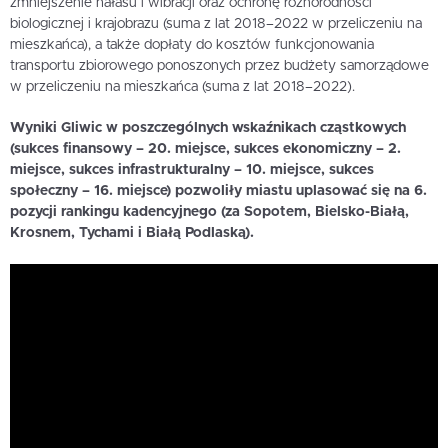
zmniejszenie hałasu i wibracji oraz ochronę różnorodności
biologicznej i krajobrazu (suma z lat 2018–2022 w przeliczeniu na
mieszkańca), a także dopłaty do kosztów funkcjonowania
transportu zbiorowego ponoszonych przez budżety samorządowe
w przeliczeniu na mieszkańca (suma z lat 2018–2022).
Wyniki Gliwic w poszczególnych wskaźnikach cząstkowych
(sukces finansowy – 20. miejsce, sukces ekonomiczny – 2.
miejsce, sukces infrastrukturalny – 10. miejsce, sukces
społeczny – 16. miejsce) pozwoliły miastu uplasować się na 6.
pozycji rankingu kadencyjnego (za Sopotem, Bielsko-Białą,
Krosnem, Tychami i Białą Podlaską).