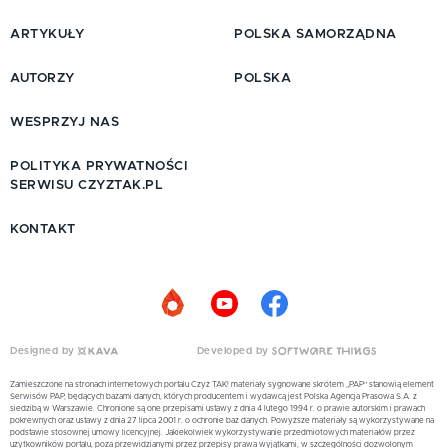
ARTYKUŁY
POLSKA SAMORZĄDNA
AUTORZY
POLSKA
WESPRZYJ NAS
POLITYKA PRYWATNOŚCI
SERWISU CZYZTAK.PL
KONTAKT
Designed by
Developed by
Zamieszczone na stronach internetowych portalu Czyż TAK! materiały sygnowane skrótem „PAP” stanowią element
Serwisów PAP, będących bazami danych, których producentem i wydawcą jest Polska Agencja Prasowa S.A. z
siedzibą w Warszawie. Chronione są one przepisami ustawy z dnia 4 lutego 1994 r. o prawie autorskim i prawach
pokrewnych oraz ustawy z dnia 27 lipca 2001 r. o ochronie baz danych. Powyższe materiały są wykorzystywane na
podstawie stosownej umowy licencyjnej. Jakiekolwiek wykorzystywanie przedmiotowych materiałów przez
użytkowników portalu, poza przewidzianymi przez przepisy prawa wyjątkami, w szczególności dozwolonym