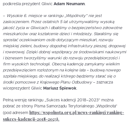
podkreśla prezydent Gliwic
Adam Neumann
.
–
Wysokie 6. miejsce w rankingu „Wspólnoty” nie jest
zaskoczeniem. Przez ostatnich 5 lat utrzymywaliśmy wysoką
jakość życia w Gliwicach i dbaliśmy o bezpieczeństwo zdrowotne
mieszkańców oraz kształcenie dzieci i młodzieży. Staraliśmy się
sprostać oczekiwaniom osób dotyczącym mieszkań, rozwoju
miejskiej zieleni, budowy dogodnej infrastruktury pieszej, drogowej
i rowerowej. Dzięki dobrej współpracy ze środowiskami naukowymi
i biznesem tworzyliśmy warunki do rozwoju przedsiębiorczości i
firm wysokich technologii. Obecną kadencję zamykamy wielkim
przedsięwzięciem rozłożonym na kolejne lata – budową nowego
szpitala miejskiego, do realizacji którego będziemy starać się o
środki pomocowe z Krajowego Planu Odbudowy
– zaznacza
wiceprezydent Gliwic
Mariusz Śpiewok
.
Pełną wersję rankingu „Sukces kadencji 2018–2023” można
pobrać ze strony Pisma Samorządu Terytorialnego „Wspólnota”
https://wspolnota.org.pl/news-rankingi/ranking-
(pod adresem
sukces-kadencji-2018-2023).