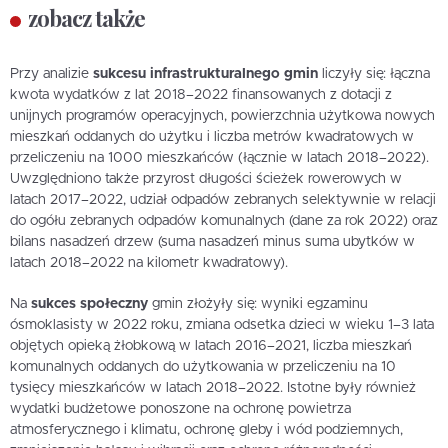
zobacz także
Przy analizie
sukcesu infrastrukturalnego gmin
liczyły się: łączna
kwota wydatków z lat 2018–2022 finansowanych z dotacji z
unijnych programów operacyjnych, powierzchnia użytkowa nowych
mieszkań oddanych do użytku i liczba metrów kwadratowych w
przeliczeniu na 1000 mieszkańców (łącznie w latach 2018–2022).
Uwzględniono także przyrost długości ścieżek rowerowych w
latach 2017–2022, udział odpadów zebranych selektywnie w relacji
do ogółu zebranych odpadów komunalnych (dane za rok 2022) oraz
bilans nasadzeń drzew (suma nasadzeń minus suma ubytków w
latach 2018–2022 na kilometr kwadratowy).
Na
sukces społeczny
gmin złożyły się: wyniki egzaminu
ósmoklasisty w 2022 roku, zmiana odsetka dzieci w wieku 1–3 lata
objętych opieką żłobkową w latach 2016–2021, liczba mieszkań
komunalnych oddanych do użytkowania w przeliczeniu na 10
tysięcy mieszkańców w latach 2018–2022. Istotne były również
wydatki budżetowe ponoszone na ochronę powietrza
atmosferycznego i klimatu, ochronę gleby i wód podziemnych,