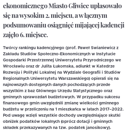
ekonomicznego Miasto Gliwice uplasowało
się na wysokim 2. miejscu, a w łącznym
podsumowaniu osiągnięć mijającej kadencji
zajęło 6. miejsce.
Twórcy rankingu kadencyjnego (prof. Paweł Swianiewicz z
Zakładu Studiów Społeczno-Ekonomicznych w Instytucie
Gospodarki Przestrzennej Uniwersytetu Przyrodniczego we
Wrocławiu oraz dr Julita Łukomska, adiunkt w Katedrze
Rozwoju i Polityki Lokalnej na Wydziale Geografii i Studiów
Regionalnych Uniwersytetu Warszawskiego) opierali się na
najnowszych dostępnych danych pochodzących przede
wszystkim z baz Głównego Urzędu Statystycznego oraz
gminnych sprawozdań budżetowych. W przypadku
sukcesu
finansowego gmin
uwzględnili zmianę wielkości gminnego
budżetu w przeliczeniu na 1 mieszkańca w latach 2017–2022.
Pod uwagę wzięli wszystkie dochody uwzględniające skutki
obniżek podatków lokalnych (oprócz dotacji i gminnych
składek przekazywanych na tzw. podatek janosikowy).