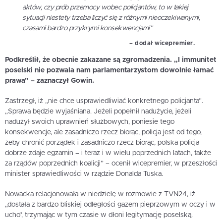
aktów, czy prób przemocy wobec policjantów, to w takiej
sytuacji niestety trzeba liczyć się z różnymi nieoczekiwanymi,
czasami bardzo przykrymi konsekwencjami”
– dodał wicepremier.
Podkreślił, że obecnie zakazane są zgromadzenia. „I immunitet
poselski nie pozwala nam parlamentarzystom dowolnie łamać
prawa” – zaznaczył Gowin.
Zastrzegł, iż „nie chce usprawiedliwiać konkretnego policjanta”.
„Sprawa będzie wyjaśniana. Jeżeli popełnił nadużycie, jeżeli
nadużył swoich uprawnień służbowych, poniesie tego
konsekwencje, ale zasadniczo rzecz biorąc, policja jest od tego,
żeby chronić porządek i zasadniczo rzecz biorąc, polska policja
dobrze zdaje egzamin – i teraz i w wielu poprzednich latach, także
za rządów poprzednich koalicji” – ocenił wicepremier, w przeszłości
minister sprawiedliwości w rządzie Donalda Tuska.
Nowacka relacjonowała w niedzielę w rozmowie z TVN24, iż
„dostała z bardzo bliskiej odległości gazem pieprzowym w oczy i w
ucho”, trzymając w tym czasie w dłoni legitymację poselską.