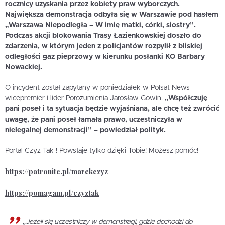
rocznicy uzyskania przez kobiety praw wyborczych.
Największa demonstracja odbyła się w Warszawie pod hasłem
„Warszawa Niepodległa – W imię matki, córki, siostry”.
Podczas akcji blokowania Trasy Łazienkowskiej doszło do
zdarzenia, w którym jeden z policjantów rozpylił z bliskiej
odległości gaz pieprzowy w kierunku posłanki KO Barbary
Nowackiej.
O incydent został zapytany w poniedziałek w Polsat News
wicepremier i lider Porozumienia Jarosław Gowin.
„Współczuję
pani poseł i ta sytuacja będzie wyjaśniana, ale chcę też zwrócić
uwagę, że pani poseł łamała prawo, uczestniczyła w
nielegalnej demonstracji” – powiedział polityk.
Portal Czyż Tak ! Powstaje tylko dzięki Tobie! Możesz pomóc!
https://patronite.pl/marekczyz
https://pomagam.pl/czyztak
„Jeżeli się uczestniczy w demonstracji, gdzie dochodzi do