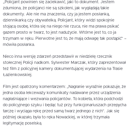
„Policjant powinien się zaciekawić, jaki to dokument. Jestem
zdumiona, że policjanci nie są szkoleni, jak wyglądają takie
dokumenty. Ale nie ma znaczenia, czy ja jestem posłanką,
dziennikarką czy obywatelką. Policjant, który widzi spokojnie
stojącą osobę, która się na niego nie rzuca, nie ma prawa psikać
gazem prosto w twarz, to jest nadużycie. Wtórne jest to, co ja
trzymam w ręku. Pierwotne jest to, że mają odwagę tak postąpić” –
mówiła posłanka.
Nieco inna wersję zdarzeń przedstawił w niedzielę rzecznik
stołecznej Policji nadkom. Sylwester Marczak, który zaprezentował
też film z policyjnej kamery dokumentującej wydarzenia na Trasie
Łazienkowskiej.
Film jest opatrzony komentarzem: „Nagranie wyraźnie pokazuje, że
jedna osoba lekceważy komunikaty nadawane przez urządzenia
nagłaśniające i wezwania policjantów. To kobieta, która podchodzi
do policyjnego szyku i będąc tuż przy funkcjonariuszach przepycha
tarczę i wyciąga rękę przed samą twarz jednego z nich”. Jak się
później okazało, była to ręka Nowackiej, w której trzymała
legitymację poselską.