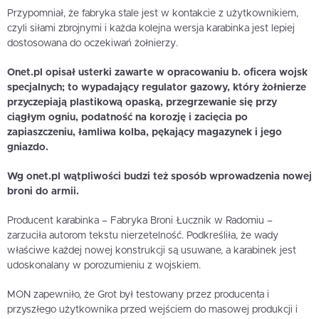
Przypomniał, że fabryka stale jest w kontakcie z użytkownikiem,
czyli siłami zbrojnymi i każda kolejna wersja karabinka jest lepiej
dostosowana do oczekiwań żołnierzy.
Onet.pl opisał usterki zawarte w opracowaniu b. oficera wojsk
specjalnych; to wypadający regulator gazowy, który żołnierze
przyczepiają plastikową opaską, przegrzewanie się przy
ciągłym ogniu, podatność na korozję i zacięcia po
zapiaszczeniu, łamliwa kolba, pękający magazynek i jego
gniazdo.
Wg onet.pl wątpliwości budzi też sposób wprowadzenia nowej
broni do armii.
Producent karabinka – Fabryka Broni Łucznik w Radomiu –
zarzuciła autorom tekstu nierzetelność. Podkreśliła, że wady
właściwe każdej nowej konstrukcji są usuwane, a karabinek jest
udoskonalany w porozumieniu z wojskiem.
MON zapewniło, że Grot był testowany przez producenta i
przyszłego użytkownika przed wejściem do masowej produkcji i