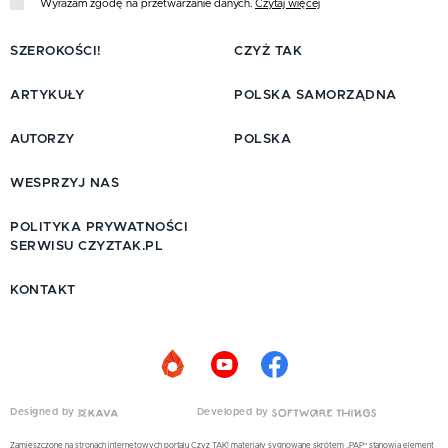
Wyrażam zgodę na przetwarzanie danych.
Czytaj więcej
SZEROKOŚCI!
CZYŻ TAK
ARTYKUŁY
POLSKA SAMORZĄDNA
AUTORZY
POLSKA
WESPRZYJ NAS
POLITYKA PRYWATNOŚCI
SERWISU CZYZTAK.PL
KONTAKT
Designed by
Developed by
Zamieszczone na stronach internetowych portalu Czyż TAK! materiały sygnowane skrótem „PAP” stanowią element