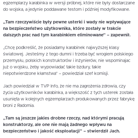
egzemplarzy karabinka w wersji próbnej, które nie były dostarczane
do wojska, a jedynie poddawane testom i później modyfikowane.
„Tam rzeczywiście były pewne usterki i wady nie wpływające
na bezpieczeństwo użytkownika, które zostały w trakcie
dalszych prac nad tym karabinkiem eliminowane” – zapewnił.
„Chcę podkreślić, że posiadamy karabinek najwyższej klasy
światowej. Jesteśmy z tego dumni i trzeba być wrogiem polskiego
przemysłu, polskich konstruktorów i inżynierów, nie wspominajac
już o wojsku, żeby wypowiadać takie bzdury, takie
niepotwierdzone kłamstwa” – powiedział szef komisji.
Jach powiedział w TVP Info, że nie ma zagrożenia zdrowia, czy
życia użytkowników karabinka, a większość z tych usterek została
usunięta w kolejnych egzemplarzach produkowanych przez fabrykę
broni z Radomia.
„Tam są jeszcze jakies drobne rzeczy, nad którymi pracują
konstruktorzy, ale one nie mają żadnego wpływu na
bezpieczeństwo i jakość eksploatacji” – stwierdził Jach.