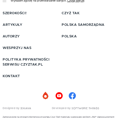
Wyrażam zgodę na przetwarzanie danych.
Czytaj więcej
SZEROKOŚCI!
CZYŻ TAK
ARTYKUŁY
POLSKA SAMORZĄDNA
AUTORZY
POLSKA
WESPRZYJ NAS
POLITYKA PRYWATNOŚCI
SERWISU CZYZTAK.PL
KONTAKT
Designed by
Developed by
Zamieszczone na stronach internetowych portalu Czyż TAK! materiały sygnowane skrótem „PAP” stanowią element