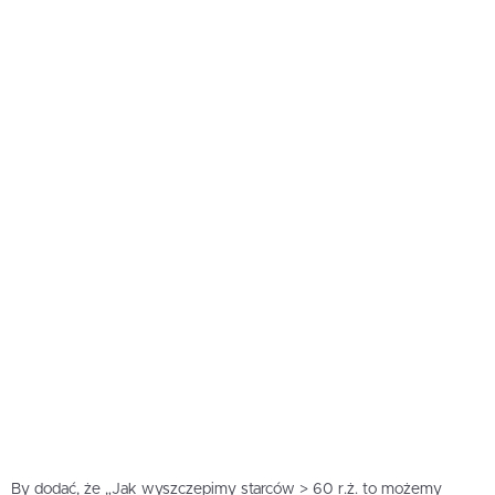
By dodać, że „Jak wyszczepimy starców > 60 r.ż. to możemy