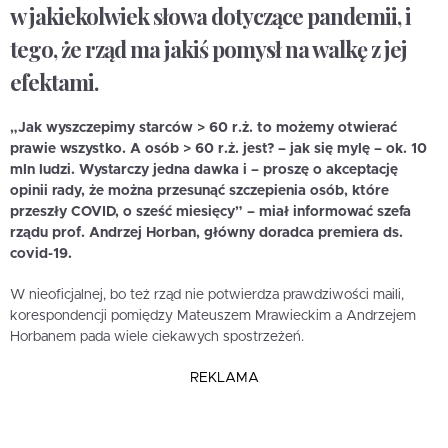
w jakiekolwiek słowa dotyczące pandemii, i
tego, że rząd ma jakiś pomysł na walkę z jej
efektami.
„Jak wyszczepimy starców > 60 r.ż. to możemy otwierać
prawie wszystko. A osób > 60 r.ż. jest? – jak się mylę – ok. 10
mln ludzi. Wystarczy jedna dawka i – proszę o akceptację
opinii rady, że można przesunąć szczepienia osób, które
przeszły COVID, o sześć miesięcy” – miał informować szefa
rządu prof. Andrzej Horban, główny doradca premiera ds.
covid-19.
W nieoficjalnej, bo też rząd nie potwierdza prawdziwości maili,
korespondencji pomiędzy Mateuszem Mrawieckim a Andrzejem
Horbanem pada wiele ciekawych spostrzeżeń.
REKLAMA