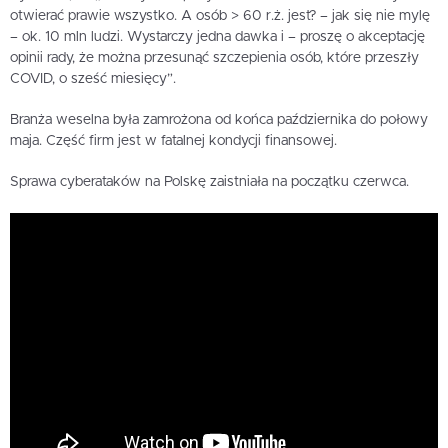
otwierać prawie wszystko. A osób > 60 r.ż. jest? – jak się nie mylę
– ok. 10 mln ludzi. Wystarczy jedna dawka i – proszę o akceptację
opinii rady, że można przesunąć szczepienia osób, które przeszły
COVID, o sześć miesięcy”.
Branża weselna była zamrożona od końca października do połowy
maja. Część firm jest w fatalnej kondycji finansowej.
Sprawa cyberataków na Polskę zaistniała na początku czerwca.