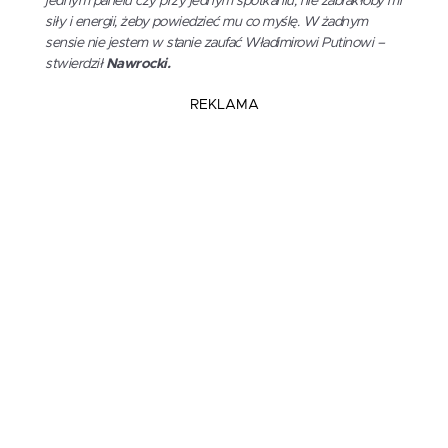
jednym panelu czy przy jednym spotkaniu, nie zabrakłoby mi
siły i energii, żeby powiedzieć mu co myślę. W żadnym
sensie nie jestem w stanie zaufać Władimirowi Putinowi –
stwierdził
Nawrocki.
REKLAMA