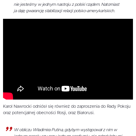
nie jesteśmy w jednym nastroju z polski rządem. Natomiast
ja daję gwarancję stabilizacji relacji polsko-amerykańskich.
Karol Nawrocki odniósł się również do zaproszenia do Rady Pokoju
oraz potencjalnej obecności Rosji, oraz Białorusi.
W obliczu Władimira Putina, gdybym występował z nim w