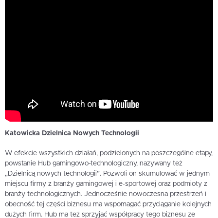
Katowicka Dzielnica Nowych Technologii
W efekcie wszystkich działań, podzielonych na poszczególne etapy,
powstanie Hub gamingowo-technologiczny, nazywany też
„Dzielnicą nowych technologii”. Pozwoli on skumulować w jednym
miejscu firmy z branży gamingowej i e-sportowej oraz podmioty z
branży technologicznych. Jednocześnie nowoczesna przestrzeń i
obecność tej części biznesu ma wspomagać przyciąganie kolejnych
dużych firm. Hub ma też sprzyjać współpracy tego biznesu ze