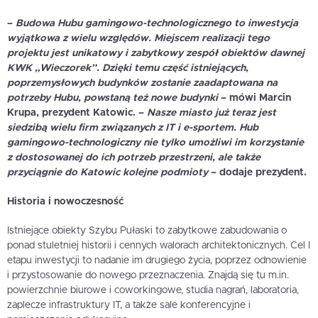
–
Budowa Hubu gamingowo-technologicznego to inwestycja
wyjątkowa z wielu względów. Miejscem realizacji tego
projektu jest unikatowy i zabytkowy zespół obiektów dawnej
KWK „Wieczorek”. Dzięki temu część istniejących,
poprzemysłowych budynków zostanie zaadaptowana na
potrzeby Hubu, powstaną też nowe budynki
– mówi
Marcin
Krupa
, prezydent Katowic. –
Nasze miasto już teraz jest
siedzibą wielu firm związanych z IT i e-sportem. Hub
gamingowo-technologiczny nie tylko umożliwi im korzystanie
z dostosowanej do ich potrzeb przestrzeni, ale także
przyciągnie do Katowic kolejne podmioty
– dodaje prezydent.
Historia i nowoczesność
Istniejące obiekty Szybu Pułaski to zabytkowe zabudowania o
ponad stuletniej historii i cennych walorach architektonicznych. Cel I
etapu inwestycji to nadanie im drugiego życia, poprzez odnowienie
i przystosowanie do nowego przeznaczenia. Znajdą się tu m.in.
powierzchnie biurowe i coworkingowe, studia nagrań, laboratoria,
zaplecze infrastruktury IT, a także sale konferencyjne i