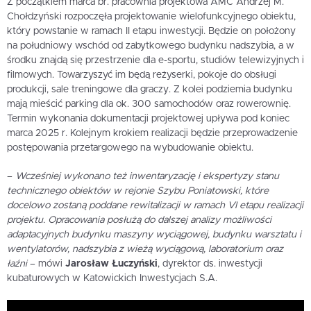
Z początkiem marca br. pracownia projektowa AMC Andrzej M.
Chołdzyński rozpoczęła projektowanie wielofunkcyjnego obiektu,
który powstanie w ramach II etapu inwestycji. Będzie on położony
na południowy wschód od zabytkowego budynku nadszybia, a w
środku znajdą się przestrzenie dla e-sportu, studiów telewizyjnych i
filmowych. Towarzyszyć im będą reżyserki, pokoje do obsługi
produkcji, sale treningowe dla graczy. Z kolei podziemia budynku
mają mieścić parking dla ok. 300 samochodów oraz rowerownię.
Termin wykonania dokumentacji projektowej upływa pod koniec
marca 2025 r. Kolejnym krokiem realizacji będzie przeprowadzenie
postępowania przetargowego na wybudowanie obiektu.
–
Wcześniej wykonano też inwentaryzację i ekspertyzy stanu
technicznego obiektów w rejonie Szybu Poniatowski, które
docelowo zostaną poddane rewitalizacji w ramach VI etapu realizacji
projektu. Opracowania posłużą do dalszej analizy możliwości
adaptacyjnych budynku maszyny wyciągowej, budynku warsztatu i
wentylatorów, nadszybia z wieżą wyciągową, laboratorium oraz
łaźni
– mówi
Jarosław Łuczyński
, dyrektor ds. inwestycji
kubaturowych w Katowickich Inwestycjach S.A.