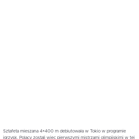
Sztafeta mieszana 4×400 m debiutowała w Tokio w programie
igrzysk. Polacy zostali więc pierwszymi mistrzami olimpijskimi w tej