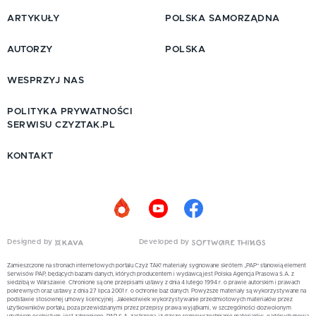
ARTYKUŁY
POLSKA SAMORZĄDNA
AUTORZY
POLSKA
WESPRZYJ NAS
POLITYKA PRYWATNOŚCI
SERWISU CZYZTAK.PL
KONTAKT
Designed by
Developed by
Zamieszczone na stronach internetowych portalu Czyż TAK! materiały sygnowane skrótem „PAP” stanowią element
Serwisów PAP, będących bazami danych, których producentem i wydawcą jest Polska Agencja Prasowa S.A. z
siedzibą w Warszawie. Chronione są one przepisami ustawy z dnia 4 lutego 1994 r. o prawie autorskim i prawach
pokrewnych oraz ustawy z dnia 27 lipca 2001 r. o ochronie baz danych. Powyższe materiały są wykorzystywane na
podstawie stosownej umowy licencyjnej. Jakiekolwiek wykorzystywanie przedmiotowych materiałów przez
użytkowników portalu, poza przewidzianymi przez przepisy prawa wyjątkami, w szczególności dozwolonym