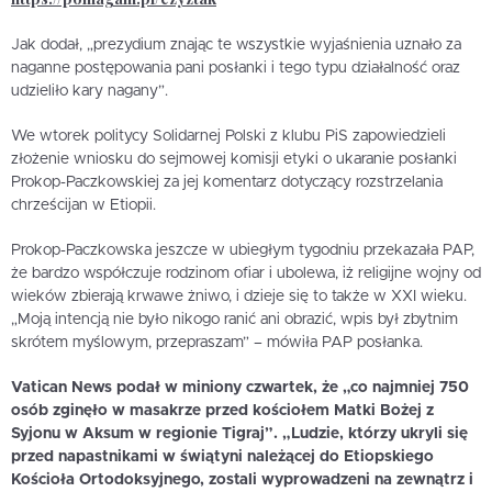
Jak dodał, „prezydium znając te wszystkie wyjaśnienia uznało za
naganne postępowania pani posłanki i tego typu działalność oraz
udzieliło kary nagany”.
We wtorek politycy Solidarnej Polski z klubu PiS zapowiedzieli
złożenie wniosku do sejmowej komisji etyki o ukaranie posłanki
Prokop-Paczkowskiej za jej komentarz dotyczący rozstrzelania
chrześcijan w Etiopii.
Prokop-Paczkowska jeszcze w ubiegłym tygodniu przekazała PAP,
że bardzo współczuje rodzinom ofiar i ubolewa, iż religijne wojny od
wieków zbierają krwawe żniwo, i dzieje się to także w XXI wieku.
„Moją intencją nie było nikogo ranić ani obrazić, wpis był zbytnim
skrótem myślowym, przepraszam” – mówiła PAP posłanka.
Vatican News podał w miniony czwartek, że „co najmniej 750
osób zginęło w masakrze przed kościołem Matki Bożej z
Syjonu w Aksum w regionie Tigraj”. „Ludzie, którzy ukryli się
przed napastnikami w świątyni należącej do Etiopskiego
Kościoła Ortodoksyjnego, zostali wyprowadzeni na zewnątrz i