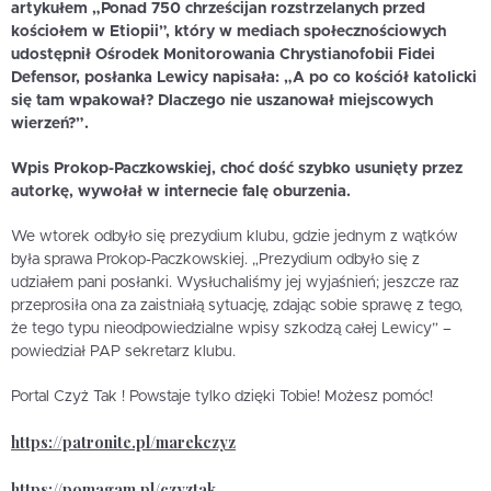
artykułem „Ponad 750 chrześcijan rozstrzelanych przed
kościołem w Etiopii”, który w mediach społecznościowych
udostępnił Ośrodek Monitorowania Chrystianofobii Fidei
Defensor, posłanka Lewicy napisała: „A po co kościół katolicki
się tam wpakował? Dlaczego nie uszanował miejscowych
wierzeń?”.
Wpis Prokop-Paczkowskiej, choć dość szybko usunięty przez
autorkę, wywołał w internecie falę oburzenia.
We wtorek odbyło się prezydium klubu, gdzie jednym z wątków
była sprawa Prokop-Paczkowskiej. „Prezydium odbyło się z
udziałem pani posłanki. Wysłuchaliśmy jej wyjaśnień; jeszcze raz
przeprosiła ona za zaistniałą sytuację, zdając sobie sprawę z tego,
że tego typu nieodpowiedzialne wpisy szkodzą całej Lewicy” –
powiedział PAP sekretarz klubu.
Portal Czyż Tak ! Powstaje tylko dzięki Tobie! Możesz pomóc!
https://patronite.pl/marekczyz
https://pomagam.pl/czyztak