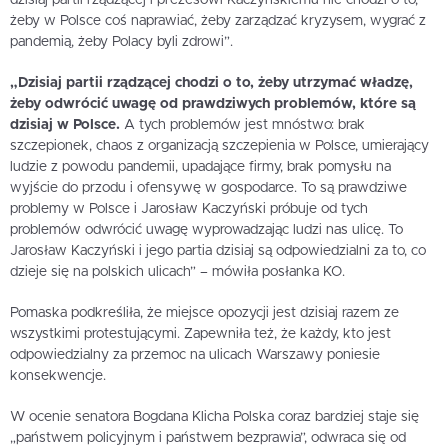
żeby w Polsce coś naprawiać, żeby zarządzać kryzysem, wygrać z
pandemią, żeby Polacy byli zdrowi”.
„Dzisiaj partii rządzącej chodzi o to, żeby utrzymać władzę,
żeby odwrócić uwagę od prawdziwych problemów, które są
dzisiaj w Polsce.
A tych problemów jest mnóstwo: brak
szczepionek, chaos z organizacją szczepienia w Polsce, umierający
ludzie z powodu pandemii, upadające firmy, brak pomysłu na
wyjście do przodu i ofensywę w gospodarce. To są prawdziwe
problemy w Polsce i Jarosław Kaczyński próbuje od tych
problemów odwrócić uwagę wyprowadzając ludzi nas ulicę. To
Jarosław Kaczyński i jego partia dzisiaj są odpowiedzialni za to, co
dzieje się na polskich ulicach” – mówiła posłanka KO.
Pomaska podkreśliła, że miejsce opozycji jest dzisiaj razem ze
wszystkimi protestującymi. Zapewniła też, że każdy, kto jest
odpowiedzialny za przemoc na ulicach Warszawy poniesie
konsekwencje.
W ocenie senatora Bogdana Klicha Polska coraz bardziej staje się
„państwem policyjnym i państwem bezprawia”, odwraca się od