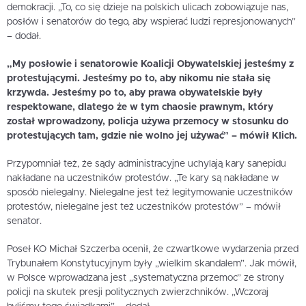
demokracji. „To, co się dzieje na polskich ulicach zobowiązuje nas,
posłów i senatorów do tego, aby wspierać ludzi represjonowanych”
– dodał.
„My posłowie i senatorowie Koalicji Obywatelskiej jesteśmy z
protestującymi. Jesteśmy po to, aby nikomu nie stała się
krzywda. Jesteśmy po to, aby prawa obywatelskie były
respektowane, dlatego że w tym chaosie prawnym, który
został wprowadzony, policja używa przemocy w stosunku do
protestujących tam, gdzie nie wolno jej używać” – mówił Klich.
Przypomniał też, że sądy administracyjne uchylają kary sanepidu
nakładane na uczestników protestów. „Te kary są nakładane w
sposób nielegalny. Nielegalne jest też legitymowanie uczestników
protestów, nielegalne jest też uczestników protestów” – mówił
senator.
Poseł KO Michał Szczerba ocenił, że czwartkowe wydarzenia przed
Trybunałem Konstytucyjnym były „wielkim skandalem”. Jak mówił,
w Polsce wprowadzana jest „systematyczna przemoc” ze strony
policji na skutek presji politycznych zwierzchników. „Wczoraj