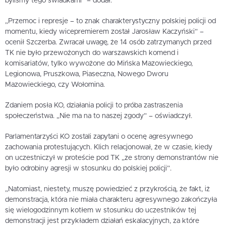
byliśmy tego świadkami” – dodał.
„Przemoc i represje – to znak charakterystyczny polskiej policji od
momentu, kiedy wicepremierem został Jarosław Kaczyński” –
ocenił Szczerba. Zwracał uwagę, że 14 osób zatrzymanych przed
TK nie było przewożonych do warszawskich komend i
komisariatów, tylko wywożone do Mińska Mazowieckiego,
Legionowa, Pruszkowa, Piaseczna, Nowego Dworu
Mazowieckiego, czy Wołomina.
Zdaniem posła KO, działania policji to próba zastraszenia
społeczeństwa. „Nie ma na to naszej zgody” – oświadczył.
Parlamentarzyści KO zostali zapytani o ocenę agresywnego
zachowania protestujących. Klich relacjonował, że w czasie, kiedy
on uczestniczył w proteście pod TK „ze strony demonstrantów nie
było odrobiny agresji w stosunku do polskiej policji”.
„Natomiast, niestety, muszę powiedzieć z przykrością, że fakt, iż
demonstracja, która nie miała charakteru agresywnego zakończyła
się wielogodzinnym kotłem w stosunku do uczestników tej
demonstracji jest przykładem działań eskalacyjnych, za które