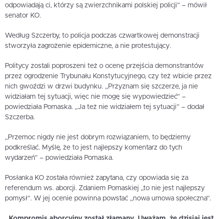
odpowiadają ci, którzy są zwierzchnikami polskiej policji” – mówił
senator KO.
Według Szczerby, to policja podczas czwartkowej demonstracji
stworzyła zagrożenie epidemiczne, a nie protestujący.
Politycy zostali poproszeni też o ocenę przejścia demonstrantów
przez ogrodzenie Trybunału Konstytucyjnego, czy też wbicie przez
nich gwoździ w drzwi budynku. „Przyznam się szczerze, ja nie
widziałam tej sytuacji, więc nie mogę się wypowiedzieć” –
powiedziała Pomaska. „Ja też nie widziałem tej sytuacji” – dodał
Szczerba.
„Przemoc nigdy nie jest dobrym rozwiązaniem, to będziemy
podkreślać. Myślę, że to jest najlepszy komentarz do tych
wydarzeń” – powiedziała Pomaska.
Posłanka KO została również zapytana, czy opowiada się za
referendum ws. aborcji. Zdaniem Pomaskiej „to nie jest najlepszy
pomysł”. W jej ocenie powinna powstać „nowa umowa społeczna”.
„Kompromis aborcyjny został złamany. Uważam, że dzisiaj jest