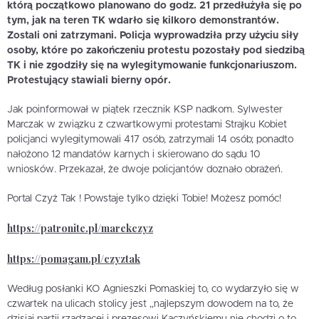
którą początkowo planowano do godz. 21 przedłużyła się po
tym, jak na teren TK wdarło się kilkoro demonstrantów.
Zostali oni zatrzymani. Policja wyprowadziła przy użyciu siły
osoby, które po zakończeniu protestu pozostały pod siedzibą
TK i nie zgodziły się na wylegitymowanie funkcjonariuszom.
Protestujący stawiali bierny opór.
Jak poinformował w piątek rzecznik KSP nadkom. Sylwester
Marczak w związku z czwartkowymi protestami Strajku Kobiet
policjanci wylegitymowali 417 osób, zatrzymali 14 osób; ponadto
nałożono 12 mandatów karnych i skierowano do sądu 10
wniosków. Przekazał, że dwoje policjantów doznało obrażeń.
Portal Czyż Tak ! Powstaje tylko dzięki Tobie! Możesz pomóc!
https://patronite.pl/marekczyz
https://pomagam.pl/czyztak
Według posłanki KO Agnieszki Pomaskiej to, co wydarzyło się w
czwartek na ulicach stolicy jest „najlepszym dowodem na to, że
dzisiaj partii rządzącej i prezesowi Kaczyńskiemu nie chodzi o to,