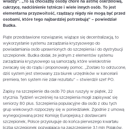
władzy”. „To są chociażby osoby chore na astmę oskrzelową,
cukrzycę, nadciśnienie tętnicze i wiele innych osób. To jest
elementarna przyzwoitość, rządzący nigdy nie mogą być przed
osobami, które tego najbardziej potrzebują” – powiedział
Budka.
Piąte przedstawione rozwiązanie, wiążące się decentralizacją, to
wykorzystanie systemu zarządzania kryzysowego do
powiadamiania osób uprawnionych do szczepienia i do dystrybucji
szczepionek. Budka dodał, że jednym z elementów systemu
zarządzania kryzysowego są samorządy, które wielokrotnie
zwracały się do rządu i proponowały pomoc. „Zostało to odrzucone,
dziś system jest sterowany zza biurek urzędników w kancelarii
premiera, ten system nie zdał rezultatu” – stwierdził szef PO.
Zapisy na szczepienie dla osób 70 plus ruszyły w piątek, 22
stycznia. Tydzień wcześniej na szczepienia mogli zapisywać się
seniorzy 80 plus. Szczepienia populacyjne dla osób z obu tych
grup wiekowych rozpoczęły się w poniedziałek. Zgodnie z umową
wynegocjowaną przez Komisję Europejską z dostawcami
szczepionek, Polsce przysługuje do końca pierwszego kwartału
liczba szczepionek pozwalająca na zaszczepienie 3,1 mln Polaków.