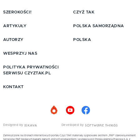
SZEROKOŚCI!
CZYŻ TAK
ARTYKUŁY
POLSKA SAMORZĄDNA
AUTORZY
POLSKA
WESPRZYJ NAS
POLITYKA PRYWATNOŚCI
SERWISU CZYZTAK.PL
KONTAKT
Designed by
Developed by
Zamieszczone na stronach internetowych portalu Czyż TAK! materiały sygnowane skrótem „PAP” stanowią element
Serwisów PAP, będących bazami danych, których producentem i wydawcą jest Polska Agencja Prasowa S.A. z