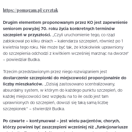
https://pomagam.pl/czyztak
Drugim elementem proponowanym przez KO jest zapewnienie
seniorom powyżej 70. roku życia konkretnych terminów
szczepień w przyszłości.
„Czyli uruchomienie tego, co rząd
zablokował po kilku dniach – kalendarza szczepień, również po 1
kwietnia tego roku. Nie może być tak, że ktokolwiek uprawniony
do szczepienia odchodzi z kwitkiem wcześniej marznąc na dworze”
– powiedział Budka.
Trzecim przedstawionym przez niego rozwiązaniem jest
dostarczenie szczepionki do miejscowości proporcjonalnie do
liczby mieszkańców.
„Dzisiaj zastosowano scentralizowany,
absurdalny system, w którym do każdego punktu szczepień, do
każdej miejscowości bez względu na to ile osób jest tam
uprawnionych do szczepień, dowozi się taką samą liczbę
szczepionek” – stwierdził Budka.
Po czwarte – kontynuował – jest wielu pacjentów, chorych,
którzy powinni być zaszczepieni wcześniej niż „funkcjonariusze