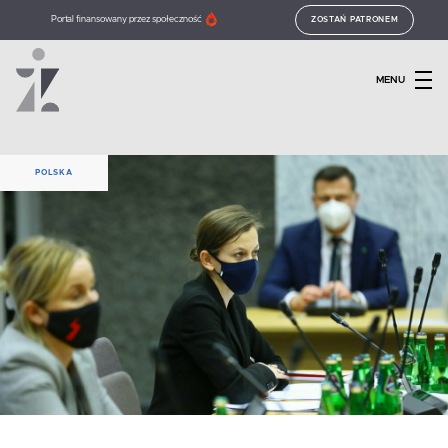
Portal finansowany przez społeczność
ZOSTAŃ PATRONEM
MENU
POLSKA