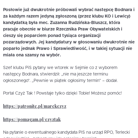
Posłowie już dwukrotnie próbowali wybrać następcę Bodnara i
za każdym razem jedyną zgłoszoną (przez klubu KO i Lewicy)
kandydatką była mec. Zuzanna Rudzińska-Bluszcz, która
pracuje obecnie w biurze Rzecznika Praw Obywatelskich i
cieszy się poparciem ponad tysiąca organizacji
pozarządowych. Jej kandydatury w głosowaniu dwukrotnie nie
poparło jednak Prawo i Sprawiedliwość, i w takiej sytuacji nie
miała ona szansy na wybór.
Szef klubu PiS pytany we wtorek w Sejmie co z wyborem
następcy Bodnara, stwierdził: „nie ma jeszcze terminu
ogłoszonego”. „Pewnie w piątek ogłosimy termin” – dodał.
Portal Czyż Tak ! Powstaje tylko dzięki Tobie! Możesz pomóc!
https://patronite.pl/marekczyz
https://pomagam.pl/czyztak
Na pytanie o ewentualnego kandydata PiS na urząd RPO, Terlecki