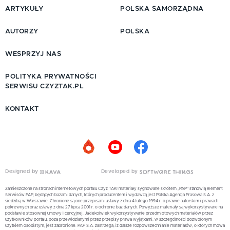
ARTYKUŁY
POLSKA SAMORZĄDNA
AUTORZY
POLSKA
WESPRZYJ NAS
POLITYKA PRYWATNOŚCI
SERWISU CZYZTAK.PL
KONTAKT
Designed by
Developed by
Zamieszczone na stronach internetowych portalu Czyż TAK! materiały sygnowane skrótem „PAP” stanowią element
Serwisów PAP, będących bazami danych, których producentem i wydawcą jest Polska Agencja Prasowa S.A. z
siedzibą w Warszawie. Chronione są one przepisami ustawy z dnia 4 lutego 1994 r. o prawie autorskim i prawach
pokrewnych oraz ustawy z dnia 27 lipca 2001 r. o ochronie baz danych. Powyższe materiały są wykorzystywane na
podstawie stosownej umowy licencyjnej. Jakiekolwiek wykorzystywanie przedmiotowych materiałów przez
użytkowników portalu, poza przewidzianymi przez przepisy prawa wyjątkami, w szczególności dozwolonym
użytkiem osobistym, jest zabronione. PAP S.A. zastrzega, iż dalsze rozpowszechnianie materiałów, o których mowa