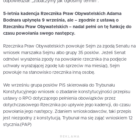
odpowiedział: „zobaczymy jak ogłosimy termin”.
5-letnia kadencja Rzecznika Praw Obywatelskich Adama
Bodnara upłynęła 9 września, ale – zgodnie z ustawą o
Rzeczniku Praw Obywatelskich – nadal pełni on tę funkcję do
czasu powołania swego następcy.
Rzecznika Praw Obywatelskich powołuje Sejm za zgodą Senatu na
wniosek marszałka Sejmu albo grupy 35 posłów. Jeżeli Senat
odmówi wyrażenia zgody na powołanie rzecznika (na podjęcie
uchwały wyrażającej zgodę lub sprzeciw ma miesiąc), Sejm
powołuje na stanowisko rzecznika inną osobę.
We wrześniu grupa posłów PiS skierowała do Trybunału
Konstytucyjnego wniosek o zbadanie konstytucyjności przepisu
ustawy o RPO dotyczącego pełnienia obowiązków przez
dotychczasowego Rzecznika po upływie jego kadencji, do czasu
powołania jego następcy. Zdaniem wnioskodawców, taki przepis
jest niezgodny z konstytucją. Trybunał ma się zająć wnioskiem 12
stycznia.(PAP)
REKLAMA