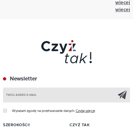
więcej
więcej
Newsletter
Z
Wyrażam zgodę na przetwarzanie danych.
Czytaj więcej
SZEROKOŚCI!
CZYŻ TAK