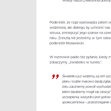
Wtedy nasza czwarta linia obrony
Podkreślił, że rząd wprowadza zatem o
widzimisię, ale dlatego, by uchronić n
wirusa, zmniejszyć jego szanse na sze
roku. Zresztą nie jesteśmy w tym odoso
podkreślił Morawiecki.
W rozmowie padło też pytanie, kiedy 
zobaczymy „światełko w tunelu”.
Światełko już widzimy, są nim sz
planu i ludzie masowo będą zgłas
roku zaczniemy powoli wychodzić
latem będziemy mogli się cieszyć 
szczepienia, wszystko jest goto
społeczeństwa – przestrzeganie og