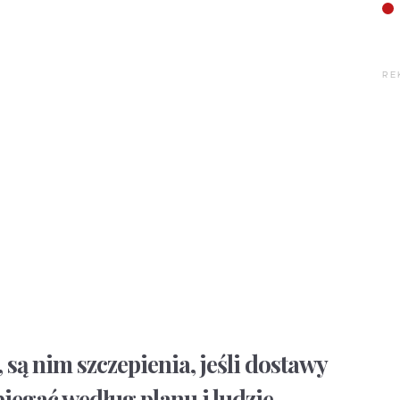
RE
 są nim szczepienia, jeśli dostawy
iegać według planu i ludzie