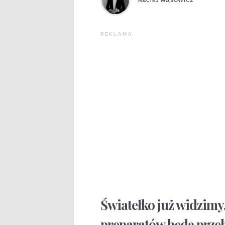
MACIEJ WĄSOWICZ
REKLAMA
Światełko już widzimy,
preparatów będą przeb