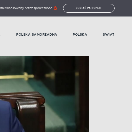
rtal finansowany przez społeczność
ZOSTAŃ PATRONEM
A
POLSKA SAMORZĄDNA
POLSKA
ŚWIAT