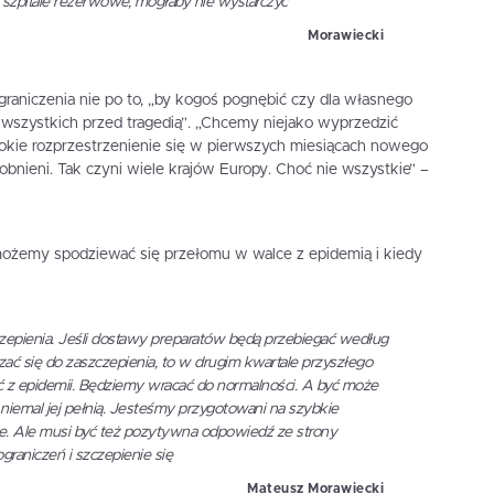
, szpitale rezerwowe, mogłaby nie wystarczyć
Morawiecki
graniczenia nie po to, „by kogoś pognębić czy dla własnego
as wszystkich przed tragedią”. „Chcemy niejako wyprzedzić
rokie rozprzestrzenienie się w pierwszych miesiącach nowego
bnieni. Tak czyni wiele krajów Europy. Choć nie wszystkie” –
możemy spodziewać się przełomu w walce z epidemią i kiedy
czepienia. Jeśli dostawy preparatów będą przebiegać według
zać się do zaszczepienia, to w drugim kwartale przyszłego
 z epidemii. Będziemy wracać do normalności. A być może
niemal jej pełnią. Jesteśmy przygotowani na szybkie
we. Ale musi być też pozytywna odpowiedź ze strony
raniczeń i szczepienie się
Mateusz Morawiecki