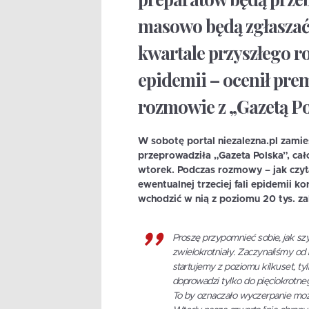
masowo będą zgłaszać 
kwartale przyszłego r
epidemii – ocenił pre
rozmowie z „Gazetą Po
W sobotę portal niezalezna.pl zami
przeprowadziła „Gazeta Polska”, ca
wtorek. Podczas rozmowy – jak czyt
ewentualnej trzeciej fali epidemii k
wchodzić w nią z poziomu 20 tys. za
Proszę przypomnieć sobie, jak szy
zwielokrotniały. Zaczynaliśmy od k
startujemy z poziomu kilkuset, tylk
doprowadzi tylko do pięciokrotne
To by oznaczało wyczerpanie moż