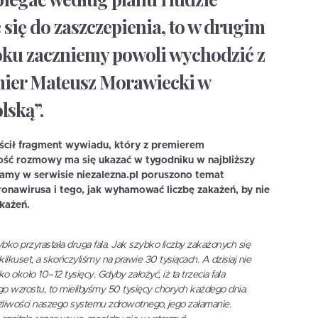
się do zaszczepienia, to w drugim
oku zaczniemy powoli wychodzić z
mier Mateusz Morawiecki w
lską”.
eścił fragment wywiadu, który z premierem
łość rozmowy ma się ukazać w tygodniku w najbliższy
amy w serwisie niezalezna.pl poruszono temat
oronawirusa i tego, jak wyhamować liczbę zakażeń, by nie
każeń.
bko przyrastała druga fala. Jak szybko liczby zakażonych się
ilkuset, a skończyliśmy na prawie 30 tysiącach. A dzisiaj nie
o około 10–12 tysięcy. Gdyby założyć, iż ta trzecia fala
go wzrostu, to mielibyśmy 50 tysięcy chorych każdego dnia.
liwości naszego systemu zdrowotnego, jego załamanie.