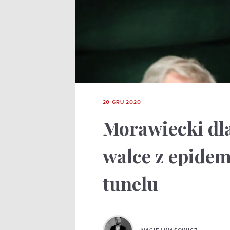
20 GRU 2020
Morawiecki dla
walce z epidem
tunelu