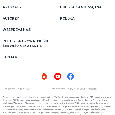
ARTYKUŁY
POLSKA SAMORZĄDNA
AUTORZY
POLSKA
WESPRZYJ NAS
POLITYKA PRYWATNOŚCI
SERWISU CZYZTAK.PL
KONTAKT
Designed by
Developed by
Zamieszczone na stronach internetowych portalu Czyż TAK! materiały sygnowane skrótem „PAP” stanowią element
Serwisów PAP, będących bazami danych, których producentem i wydawcą jest Polska Agencja Prasowa S.A. z
siedzibą w Warszawie. Chronione są one przepisami ustawy z dnia 4 lutego 1994 r. o prawie autorskim i prawach
pokrewnych oraz ustawy z dnia 27 lipca 2001 r. o ochronie baz danych. Powyższe materiały są wykorzystywane na
podstawie stosownej umowy licencyjnej. Jakiekolwiek wykorzystywanie przedmiotowych materiałów przez
użytkowników portalu, poza przewidzianymi przez przepisy prawa wyjątkami, w szczególności dozwolonym