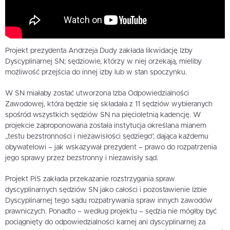
Projekt prezydenta Andrzeja Dudy zakłada likwidację Izby
Dyscyplinarnej SN; sędziowie, którzy w niej orzekają, mieliby
możliwość przejścia do innej izby lub w stan spoczynku.
W SN miałaby zostać utworzona Izba Odpowiedzialności
Zawodowej, która będzie się składała z 11 sędziów wybieranych
spośród wszystkich sędziów SN na pięcioletnią kadencję. W
projekcie zaproponowana została instytucja określana mianem
„testu bezstronności i niezawisłości sędziego”, dająca każdemu
obywatelowi – jak wskazywał prezydent – prawo do rozpatrzenia
jego sprawy przez bezstronny i niezawisły sąd.
Projekt PiS zakłada przekazanie rozstrzygania spraw
dyscyplinarnych sędziów SN jako całości i pozostawienie Izbie
Dyscyplinarnej tego sądu rozpatrywania spraw innych zawodów
prawniczych. Ponadto – według projektu – sędzia nie mógłby być
pociągnięty do odpowiedzialności karnej ani dyscyplinarnej za