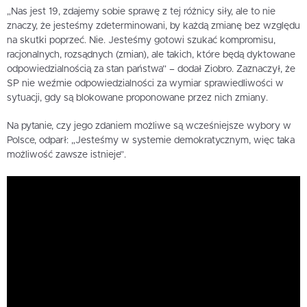
„Nas jest 19, zdajemy sobie sprawę z tej różnicy siły, ale to nie
znaczy, że jesteśmy zdeterminowani, by każdą zmianę bez względu
na skutki poprzeć. Nie. Jesteśmy gotowi szukać kompromisu,
racjonalnych, rozsądnych (zmian), ale takich, które będą dyktowane
odpowiedzialnością za stan państwa” – dodał Ziobro. Zaznaczył, że
SP nie weźmie odpowiedzialności za wymiar sprawiedliwości w
sytuacji, gdy są blokowane proponowane przez nich zmiany.
Na pytanie, czy jego zdaniem możliwe są wcześniejsze wybory w
Polsce, odparł: „Jesteśmy w systemie demokratycznym, więc taka
możliwość zawsze istnieje”.