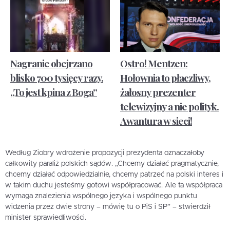
Nagranie obejrzano
Ostro! Mentzen:
blisko 700 tysięcy razy.
Hołownia to płaczliwy,
„To jest kpina z Boga”
żałosny prezenter
telewizyjny a nie polityk.
Awantura w sieci!
Według Ziobry wdrożenie propozycji prezydenta oznaczałoby
całkowity paraliż polskich sądów. „Chcemy działać pragmatycznie,
chcemy działać odpowiedzialnie, chcemy patrzeć na polski interes i
w takim duchu jesteśmy gotowi współpracować. Ale ta współpraca
wymaga znalezienia wspólnego języka i wspólnego punktu
widzenia przez dwie strony – mówię tu o PiS i SP” – stwierdził
minister sprawiedliwości.