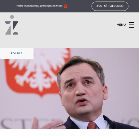
Portal finansowany przez społeczność
ZOSTAŃ PATRONEM
MENU
POLSKA