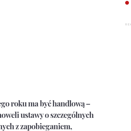
RE
tego roku ma być handlową –
noweli ustawy o szczególnych
nych z zapobieganiem,