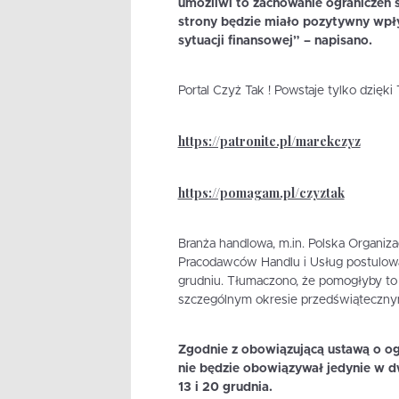
umożliwi to zachowanie ograniczeń s
strony będzie miało pozytywny wpły
sytuacji finansowej” – napisano.
Portal Czyż Tak ! Powstaje tylko dzięk
https://patronite.pl/marekczyz
https://pomagam.pl/czyztak
Branża handlowa, m.in. Polska Organiza
Pracodawców Handlu i Usług postulowal
grudniu. Tłumaczono, że pomogłyby to
szczególnym okresie przedświąteczny
Zgodnie z obowiązującą ustawą o og
nie będzie obowiązywał jedynie w dw
13 i 20 grudnia.