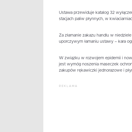
Ustawa przewiduje katalog 32 wyłączeń.
stacjach paliw płynnych, w kwiaciarniac
Za złamanie zakazu handlu w niedziele g
uporczywym łamaniu ustawy – kara ogr
W związku w rozwojem epidemii i now
jest wymóg noszenia maseczek ochron
zakupów rękawiczki jednorazowe i płyn
REKLAMA