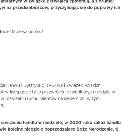
anitarnych w związku z trwającą epidemią, a z drugiej
w na przedsiębiorców, przyczyniając się do poprawy ich
i Tobie! Możesz pomóc!
cja Handlu i Dystrybucji (POHiD) i Związek Polskich
i w listopadzie br. o przywrócenie handlowych niedziel w
 w rozłożeniu ruchu klientów na siedem dni w tym
m.
raniczeniu handlu w niedziele, w 2020 roku zakaz handlu
ie kolejne niedziele poprzedzające Boże Narodzenie, tj.