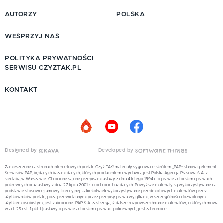
AUTORZY
POLSKA
WESPRZYJ NAS
POLITYKA PRYWATNOŚCI
SERWISU CZYZTAK.PL
KONTAKT
Designed by
Developed by
Zamieszczone na stronach internetowych portalu Czyż TAK! materiały sygnowane skrótem „PAP” stanowią element
Serwisów PAP, będących bazami danych, których producentem i wydawcą jest Polska Agencja Prasowa S.A. z
siedzibą w Warszawie. Chronione są one przepisami ustawy z dnia 4 lutego 1994 r. o prawie autorskim i prawach
pokrewnych oraz ustawy z dnia 27 lipca 2001 r. o ochronie baz danych. Powyższe materiały są wykorzystywane na
podstawie stosownej umowy licencyjnej. Jakiekolwiek wykorzystywanie przedmiotowych materiałów przez
użytkowników portalu, poza przewidzianymi przez przepisy prawa wyjątkami, w szczególności dozwolonym
użytkiem osobistym, jest zabronione. PAP S.A. zastrzega, iż dalsze rozpowszechnianie materiałów, o których mowa
w art. 25 ust. 1 pkt. b) ustawy o prawie autorskim i prawach pokrewnych, jest zabronione.