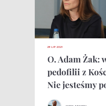
29 LIP 2021
O. Adam Żak: w
pedofilii z Ko
Nie jesteśmy p