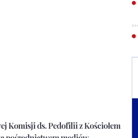
RE
 Komisji ds. Pedofilii z Kościołem
za pośrednictwem mediów