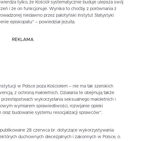
erdza tylko, że Kościół systematycznie buduje ulepsza swój
zeń i że on funkcjonuje. Wynika to choćby z porównania z
wadzonej niedawno przez palotyński Instytut Statystyki
enie episkopatu” – powiedział jezuita.
REKLAMA
instytucji w Polsce poza Kościołem – nie ma tak szerokich
encją, z ochroną małoletnich. Działania te obejmują także
 przestępstwach wykorzystania seksualnego małoletnich i
owym wymiarem sprawiedliwości, rozwijanie opieki
 oraz budowanie systemu resocjalizacji sprawców”.
publikowane 28 czerwca br. dotyczące wykorzystywania
ektórych duchownych diecezjalnych i zakonnych w Polsce, o.