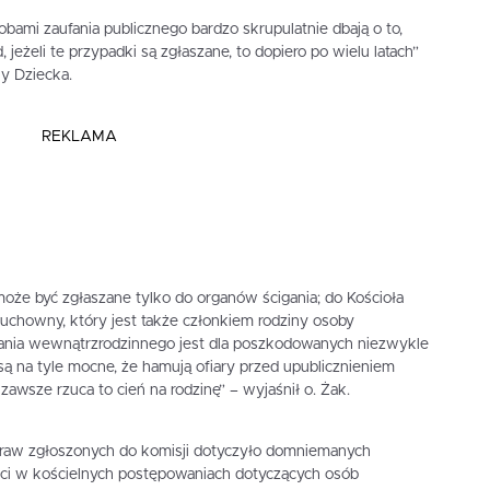
bami zaufania publicznego bardzo skrupulatnie dbają o to,
, jeżeli te przypadki są zgłaszane, to dopiero po wielu latach”
y Dziecka.
REKLAMA
że być zgłaszane tylko do organów ścigania; do Kościoła
uchowny, który jest także członkiem rodziny osoby
ania wewnątrzrodzinnego jest dla poszkodowanych niezwykle
są na tyle mocne, że hamują ofiary przed upublicznieniem
awsze rzuca to cień na rodzinę” – wyjaśnił o. Żak.
spraw zgłoszonych do komisji dotyczyło domniemanych
ści w kościelnych postępowaniach dotyczących osób