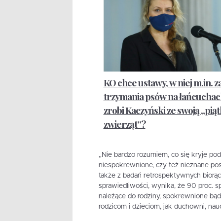
KO chce ustawy, w niej m.in. z
trzymania psów na łańcuchac
zrobi Kaczyński ze swoją „piąt
zwierząt”?
„Nie bardzo rozumiem, co się kryje po
niespokrewnione, czy też nieznane po
także z badań retrospektywnych biorą
sprawiedliwości, wynika, że 90 proc. s
należące do rodziny, spokrewnione bą
rodzicom i dzieciom, jak duchowni, naucz