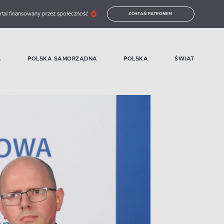
rtal finansowany przez społeczność
ZOSTAŃ PATRONEM
A
POLSKA SAMORZĄDNA
POLSKA
ŚWIAT