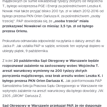
majątkowych (w sumie kilkadziesiąt tysięcy złotych) od Wojciecha
T., byłego wiceprezesa PGE i Energi za pośrednictwem Leszka K.
Nowak miał także przyjąć blisko 200 tys. zł w latach 2012-2016 od
byłego prezesa PKN Orlen Dariusza K. za pośrednictwem „osoby
trzeciej”. PAP dowiedziała się, że
„osoba trzecia” miała
przekazywać Nowakowi co miesiąc 3,5 tys. zł od byłego
prezesa Orlenu.
Prokuratura odmawiała odpowiedzi na pytania o dalszy areszt dla
Jacka P. Jak ustaliła PAP w sądzie, wniosek ten wpłynął dopiero w
ubiegły piątek, 9 października.
Z kolei
20 października Sąd Okręgowy w Warszawie będzie
rozpoznawał zażalenie na zastosowany wobec Wojciecha T.
areszt warunkowy wymienny na 200 tysięcy złotych
poręczenia majątkowego, oraz brak aresztu wobec Leszka K. i
byłego prezesa PKN Orlen Dariusza K.
Jak poinformowała PAP
Samodzielna Sekcja Prasowa Sądu Okręgowego w Warszawie nie
wpłynęło zażalenie na areszt warunkowy dla byłego dowódcy JW.
2305 „GROM” Dariusza Z.
Sąd Okręgowy w Warszawie przekazał PAP, że nie dysponuje