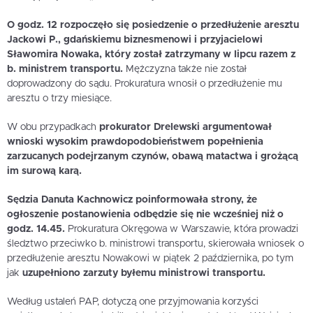
O godz. 12 rozpoczęło się posiedzenie o przedłużenie aresztu
Jackowi P., gdańskiemu biznesmenowi i przyjacielowi
Sławomira Nowaka, który został zatrzymany w lipcu razem z
b. ministrem transportu.
Mężczyzna także nie został
doprowadzony do sądu. Prokuratura wnosił o przedłużenie mu
aresztu o trzy miesiące.
W obu przypadkach
prokurator Drelewski argumentował
wnioski wysokim prawdopodobieństwem popełnienia
zarzucanych podejrzanym czynów, obawą matactwa i grożącą
im surową karą.
Sędzia Danuta Kachnowicz poinformowała strony, że
ogłoszenie postanowienia odbędzie się nie wcześniej niż o
godz. 14.45.
Prokuratura Okręgowa w Warszawie, która prowadzi
śledztwo przeciwko b. ministrowi transportu, skierowała wniosek o
przedłużenie aresztu Nowakowi w piątek 2 października, po tym
jak
uzupełniono zarzuty byłemu ministrowi transportu.
Według ustaleń PAP, dotyczą one przyjmowania korzyści