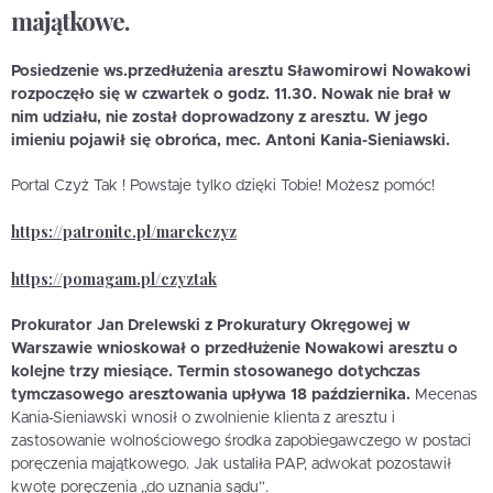
majątkowe.
Posiedzenie ws.przedłużenia aresztu Sławomirowi Nowakowi
rozpoczęło się w czwartek o godz. 11.30. Nowak nie brał w
nim udziału, nie został doprowadzony z aresztu. W jego
imieniu pojawił się obrońca, mec. Antoni Kania-Sieniawski.
Portal Czyż Tak ! Powstaje tylko dzięki Tobie! Możesz pomóc!
https://patronite.pl/marekczyz
https://pomagam.pl/czyztak
Prokurator Jan Drelewski z Prokuratury Okręgowej w
Warszawie wnioskował o przedłużenie Nowakowi aresztu o
kolejne trzy miesiące. Termin stosowanego dotychczas
tymczasowego aresztowania upływa 18 października.
Mecenas
Kania-Sieniawski wnosił o zwolnienie klienta z aresztu i
zastosowanie wolnościowego środka zapobiegawczego w postaci
poręczenia majątkowego. Jak ustaliła PAP, adwokat pozostawił
kwotę poręczenia „do uznania sądu”.