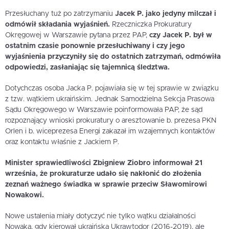
Przesłuchany tuż po zatrzymaniu
Jacek P. jako jedyny milczał i
odmówił składania wyjaśnień.
Rzeczniczka Prokuratury
Okręgowej w Warszawie pytana przez PAP,
czy Jacek P. był w
ostatnim czasie ponownie przesłuchiwany i czy jego
wyjaśnienia przyczyniły się do ostatnich zatrzymań, odmówiła
odpowiedzi, zasłaniając się tajemnicą śledztwa.
Dotychczas osoba Jacka P. pojawiała się w tej sprawie w związku
z tzw. wątkiem ukraińskim. Jednak Samodzielna Sekcja Prasowa
Sądu Okręgowego w Warszawie poinformowała PAP, że sąd
rozpoznający wnioski prokuratury o aresztowanie b. prezesa PKN
Orlen i b. wiceprezesa Energi zakazał im wzajemnych kontaktów
oraz kontaktu właśnie z Jackiem P.
Minister sprawiedliwości Zbigniew Ziobro informował 21
września, że prokuraturze udało się nakłonić do złożenia
zeznań ważnego świadka w sprawie przeciw Sławomirowi
Nowakowi.
Nowe ustalenia miały dotyczyć nie tylko wątku działalności
Nowaka, gdy kierował ukraińską Ukrawtodor (2016-2019), ale