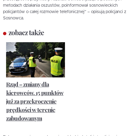
metodach działania oszustów, poinformował sosnowieckich
policjantów o całej rozmowie telefonicznej” – opisują policjanci z
Sosnowca.
zobacz także
Rząd – zmiany dla
kierowców. 15 punktów
już za przekroczenie
prędkości w terenie
zabudowanym