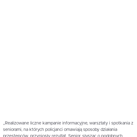
„Realizowane liczne kampanie informacyjne, warsztaty i spotkania z
seniorami, na których policjanci omawiają sposoby działania
przestępców, przyniosły rezultat. Senior, słysząc o podobnych