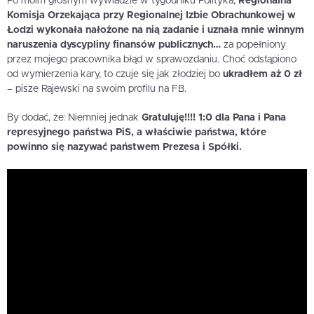
Po moim głośnym wywiadzie w tygodniku Polityka,
Regionalna
Komisja Orzekająca przy Regionalnej Izbie Obrachunkowej w
Łodzi wykonała nałożone na nią zadanie i uznała mnie winnym
naruszenia dyscypliny finansów publicznych…
za popełniony
przez mojego pracownika błąd w sprawozdaniu. Choć odstąpiono
od wymierzenia kary, to czuje się jak złodziej bo
ukradłem aż 0 zł
– pisze Rajewski na swoim profilu na FB.
By dodać, że: Niemniej jednak
Gratuluję!!!! 1:0 dla Pana i Pana
represyjnego państwa PiS, a właściwie państwa, które
powinno się nazywać państwem Prezesa i Spółki.