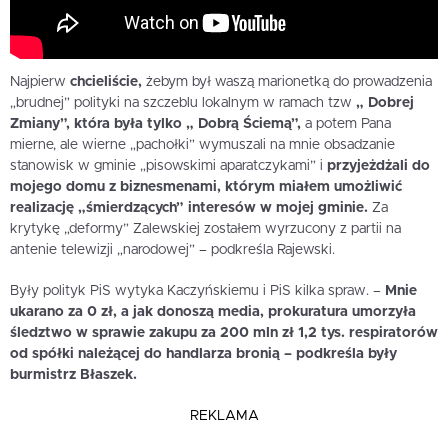
Najpierw
chcieliście,
żebym był waszą marionetką do prowadzenia
„brudnej” polityki na szczeblu lokalnym w ramach tzw
„ Dobrej
Zmiany”, która była tylko „ Dobrą Ściemą”,
a potem Pana
mierne, ale wierne „pachołki” wymuszali na mnie obsadzanie
stanowisk w gminie „pisowskimi aparatczykami” i
przyjeżdżali do
mojego domu z biznesmenami, którym miałem umożliwić
realizację „śmierdzących” interesów w mojej gminie.
Za
krytykę „deformy” Zalewskiej zostałem wyrzucony z partii na
antenie telewizji „narodowej” – podkreśla Rajewski.
Były polityk PiS wytyka Kaczyńskiemu i PiS kilka spraw. –
Mnie
ukarano za 0 zł, a jak donoszą media, prokuratura umorzyła
śledztwo w sprawie zakupu za 200 mln zł 1,2 tys. respiratorów
od spółki należącej do handlarza bronią – podkreśla były
burmistrz Błaszek.
REKLAMA