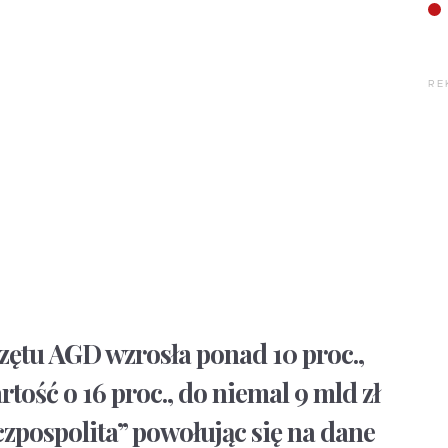
RE
rzętu AGD wzrosła ponad 10 proc.,
artość o 16 proc., do niemal 9 mld zł
czpospolita” powołując się na dane