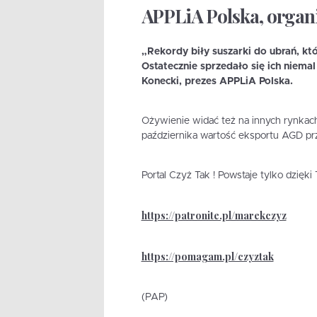
APPLiA Polska, organ
„Rekordy biły suszarki do ubrań, kt
Ostatecznie sprzedało się ich niema
Konecki, prezes APPLiA Polska.
Ożywienie widać też na innych rynkach
października wartość eksportu AGD prze
Portal Czyż Tak ! Powstaje tylko dzięk
https://patronite.pl/marekczyz
https://pomagam.pl/czyztak
(PAP)