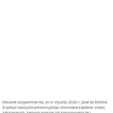
Rzecznik przypomniał też, że w styczniu 2020 r. pisał do MSWiA,
iż policja nadużywa prewencyjnego stosowania kajdanek wobec
zatrzymanych, zarówno podczas ich konwojowania jak i