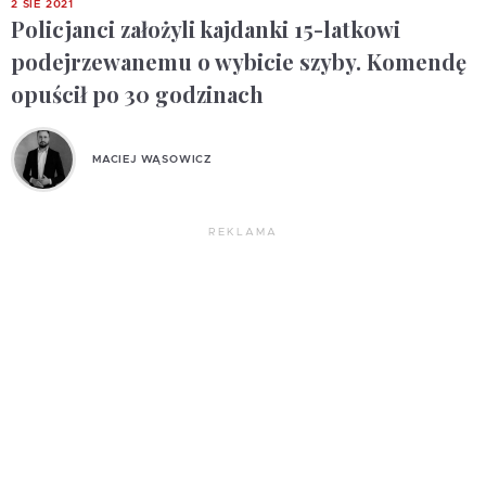
2 SIE 2021
Policjanci założyli kajdanki 15-latkowi
podejrzewanemu o wybicie szyby. Komendę
opuścił po 30 godzinach
MACIEJ WĄSOWICZ
REKLAMA