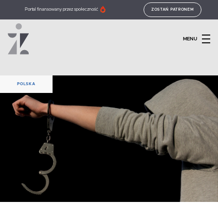
Portal finansowany przez społeczność
ZOSTAŃ PATRONEM
MENU
POLSKA