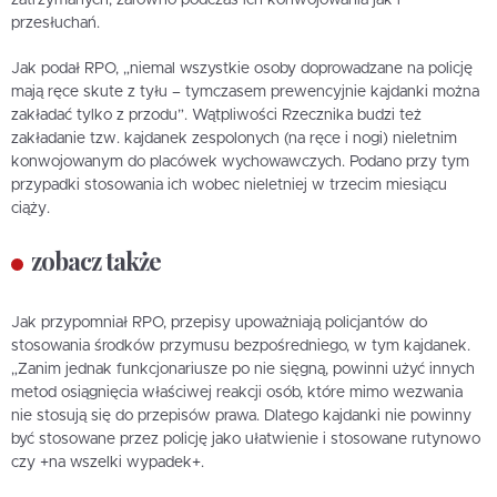
przesłuchań.
Jak podał RPO, „niemal wszystkie osoby doprowadzane na policję
mają ręce skute z tyłu – tymczasem prewencyjnie kajdanki można
zakładać tylko z przodu”. Wątpliwości Rzecznika budzi też
zakładanie tzw. kajdanek zespolonych (na ręce i nogi) nieletnim
konwojowanym do placówek wychowawczych. Podano przy tym
przypadki stosowania ich wobec nieletniej w trzecim miesiącu
ciąży.
zobacz także
Jak przypomniał RPO, przepisy upoważniają policjantów do
stosowania środków przymusu bezpośredniego, w tym kajdanek.
„Zanim jednak funkcjonariusze po nie sięgną, powinni użyć innych
metod osiągnięcia właściwej reakcji osób, które mimo wezwania
nie stosują się do przepisów prawa. Dlatego kajdanki nie powinny
być stosowane przez policję jako ułatwienie i stosowane rutynowo
czy +na wszelki wypadek+.