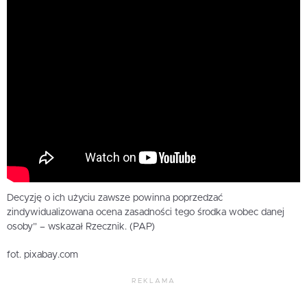
Decyzję o ich użyciu zawsze powinna poprzedzać
zindywidualizowana ocena zasadności tego środka wobec danej
osoby” – wskazał Rzecznik. (PAP)
fot. pixabay.com
REKLAMA