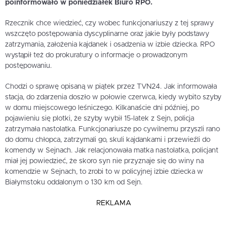
poinformowało w poniedziałek Biuro RPO.
Rzecznik chce wiedzieć, czy wobec funkcjonariuszy z tej sprawy
wszczęto postępowania dyscyplinarne oraz jakie były podstawy
zatrzymania, założenia kajdanek i osadzenia w izbie dziecka. RPO
wystąpił też do prokuratury o informacje o prowadzonym
postępowaniu.
Chodzi o sprawę opisaną w piątek przez TVN24. Jak informowała
stacja, do zdarzenia doszło w połowie czerwca, kiedy wybito szyby
w domu miejscowego leśniczego. Kilkanaście dni później, po
pojawieniu się plotki, że szyby wybił 15-latek z Sejn, policja
zatrzymała nastolatka. Funkcjonariusze po cywilnemu przyszli rano
do domu chłopca, zatrzymali go, skuli kajdankami i przewieźli do
komendy w Sejnach. Jak relacjonowała matka nastolatka, policjant
miał jej powiedzieć, że skoro syn nie przyznaje się do winy na
komendzie w Sejnach, to zrobi to w policyjnej izbie dziecka w
Białymstoku oddalonym o 130 km od Sejn.
REKLAMA