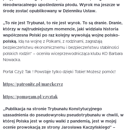
nieodwracalnego upośledzenia płodu. Wyrok ma jeszcze w
środę zostać opublikowany w Dzienniku Ustaw.
„To nie jest Trybunał, to nie jest wyrok. To są dranie. Dranie,
którzy w najtrudniejszym momencie, jaki widziała historia
współczesna Polski po raz kolejny wywołują wojnę polsko-
polską.
Idą na wojnę z Polkami, z rodzinami, zagrażają
bezpieczeństwu ekonomicznemu i bezpieczeństwu stabilności
polskich rodzin” – oceniła wiceprzewodnicząca klubu KO Barbara
Nowacka.
Portal Czyż Tak ! Powstaje tylko dzięki Tobie! Możesz pomóc!
https://patronite.pl/marekczyz
https://pomagam.pl/czyztak
„Publikacja na stronie Trybunału Konstytucyjnego
uzasadnienia do pseudowyroku pseudotrybunału w chwili, w
której Polska jest w ogniu walki z pandemią, jest w mojej
ocenie prowokacją ze strony Jarosława Kaczyńskiego” –