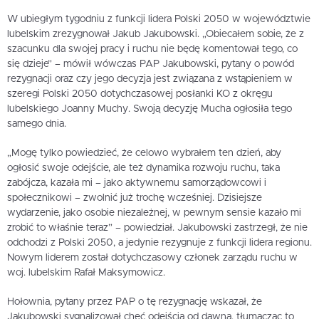
W ubiegłym tygodniu z funkcji lidera Polski 2050 w województwie
lubelskim zrezygnował Jakub Jakubowski. „Obiecałem sobie, że z
szacunku dla swojej pracy i ruchu nie będę komentował tego, co
się dzieje” – mówił wówczas PAP Jakubowski, pytany o powód
rezygnacji oraz czy jego decyzja jest związana z wstąpieniem w
szeregi Polski 2050 dotychczasowej posłanki KO z okręgu
lubelskiego Joanny Muchy. Swoją decyzję Mucha ogłosiła tego
samego dnia.
„Mogę tylko powiedzieć, że celowo wybrałem ten dzień, aby
ogłosić swoje odejście, ale też dynamika rozwoju ruchu, taka
zabójcza, kazała mi – jako aktywnemu samorządowcowi i
społecznikowi – zwolnić już trochę wcześniej. Dzisiejsze
wydarzenie, jako osobie niezależnej, w pewnym sensie kazało mi
zrobić to właśnie teraz” – powiedział. Jakubowski zastrzegł, że nie
odchodzi z Polski 2050, a jedynie rezygnuje z funkcji lidera regionu.
Nowym liderem został dotychczasowy członek zarządu ruchu w
woj. lubelskim Rafał Maksymowicz.
Hołownia, pytany przez PAP o tę rezygnację wskazał, że
Jakubowski sygnalizował chęć odejścia od dawna, tłumacząc to