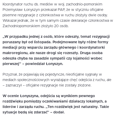
Koordynator ruchu ds. mediów w woj. zachodnio-pomorskim
Przemysław Łonyszyn przekazał PAP, że w styczniu oficjalne
pisemne rezygnacje z członkostwa w ruchu złożyły dwie osoby.
Wskazał jednak, że w tym samym czasie deklaracje członkostwa w
Zachodniopomorskiem złożyło 20 osób.
„W przypadku jednej z osób, które odeszły, temat rezygnacji
poruszany był od listopada. Podejmowane były różne formy
mediacji przy wsparciu zarządu głównego i koordynatorki
makroregionu, ale nasze drogi się rozeszły. Druga osoba
odeszła chyba na zasadzie sympatii czy lojalności wobec
pierwszej” – powiedział Łonyszyn.
Przyznał, że pojawiają się pojedyncze, nieoficjalne sygnały w
mediach społecznościowych wyrażające chęć odejścia z ruchu, ale
– zaznaczył – oficjalne rezygnacje nie zostały złożone.
W ocenie Łonyszyna, odejścia są wynikiem pewnego
rozdźwięku pomiędzy oczekiwaniami działaczy lokalnych, a
liderów i zarządu ruchu. „Ten rozdźwięk jest naturalny. Takie
sytuacje będą się zdarzać” – dodał.