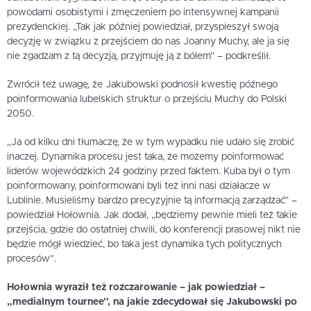
powodami osobistymi i zmęczeniem po intensywnej kampanii
prezydenckiej. „Tak jak później powiedział, przyspieszył swoją
decyzję w związku z przejściem do nas Joanny Muchy, ale ja się
nie zgadzam z tą decyzją, przyjmuję ją z bólem” – podkreślił.
Zwrócił też uwagę, że Jakubowski podnosił kwestię późnego
poinformowania lubelskich struktur o przejściu Muchy do Polski
2050.
„Ja od kilku dni tłumaczę, że w tym wypadku nie udało się zrobić
inaczej. Dynamika procesu jest taka, że możemy poinformować
liderów wojewódzkich 24 godziny przed faktem. Kuba był o tym
poinformowany, poinformowani byli też inni nasi działacze w
Lublinie. Musieliśmy bardzo precyzyjnie tą informacją zarządzać” –
powiedział Hołownia. Jak dodał, „będziemy pewnie mieli też takie
przejścia, gdzie do ostatniej chwili, do konferencji prasowej nikt nie
będzie mógł wiedzieć, bo taka jest dynamika tych politycznych
procesów”.
Hołownia wyraził też rozczarowanie – jak powiedział –
„medialnym tournee”, na jakie zdecydował się Jakubowski po