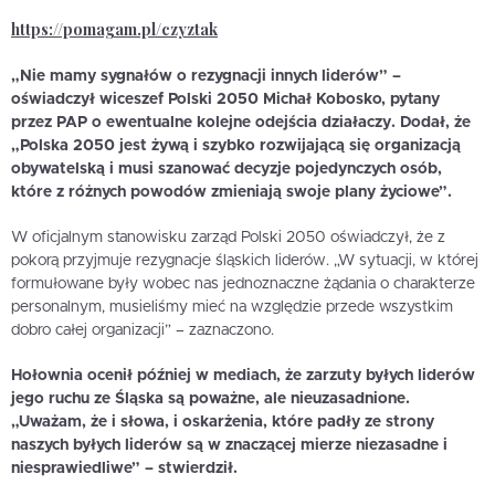
https://pomagam.pl/czyztak
„Nie mamy sygnałów o rezygnacji innych liderów” –
oświadczył wiceszef Polski 2050 Michał Kobosko, pytany
przez PAP o ewentualne kolejne odejścia działaczy. Dodał, że
„Polska 2050 jest żywą i szybko rozwijającą się organizacją
obywatelską i musi szanować decyzje pojedynczych osób,
które z różnych powodów zmieniają swoje plany życiowe”.
W oficjalnym stanowisku zarząd Polski 2050 oświadczył, że z
pokorą przyjmuje rezygnacje śląskich liderów. „W sytuacji, w której
formułowane były wobec nas jednoznaczne żądania o charakterze
personalnym, musieliśmy mieć na względzie przede wszystkim
dobro całej organizacji” – zaznaczono.
Hołownia ocenił później w mediach, że zarzuty byłych liderów
jego ruchu ze Śląska są poważne, ale nieuzasadnione.
„Uważam, że i słowa, i oskarżenia, które padły ze strony
naszych byłych liderów są w znaczącej mierze niezasadne i
niesprawiedliwe” – stwierdził.