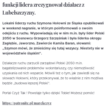
funkcji lidera zrezygnował działacz z
Lubelszczyzny.
Lokalni liderzy ruchu Szymona Hołowni ze Śląska opublikowali
w weekend nagranie, w którym poinformowali o swoim
odejściu z ruchu. Wypowiadają się w nim m.in. były lider Polski
2050 w Sosnowcu Grzegorz Szczęśniak i była liderka okręgu
Zagłębie, Jaworzno, Zawiercie Kamila Baran, słowami:
„Szymon mówi, że zmieścimy się tutaj wszyscy. Niestety nie w
województwie śląskim”.
Działacze ruchu zarzucili zarządowi Polski 2050 m.in.
bagatelizowanie problemów wolontariuszy, czy niemożliwość
uzyskania od nich wsparcie. Mówili też o tym, jak zawiedli się na
słowach Hołowni, który przekonywał, że to właśnie z nim możliwa
będzie „budowa lepszej Polski”.
Portal Czyż Tak ! Powstaje tylko dzięki Tobie! Możesz pomóc!
https://patronite.pl/marekczyz