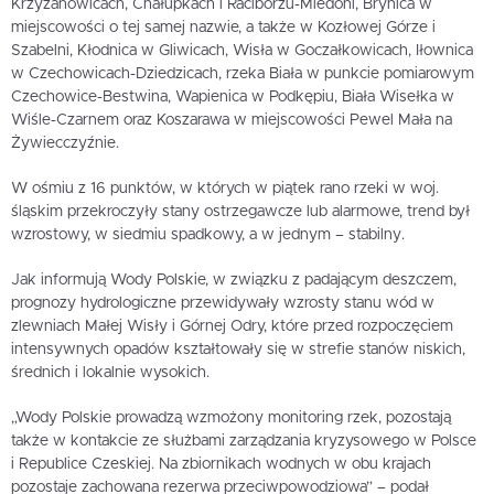
Krzyżanowicach, Chałupkach i Raciborzu-Miedoni, Brynica w
miejscowości o tej samej nazwie, a także w Kozłowej Górze i
Szabelni, Kłodnica w Gliwicach, Wisła w Goczałkowicach, Iłownica
w Czechowicach-Dziedzicach, rzeka Biała w punkcie pomiarowym
Czechowice-Bestwina, Wapienica w Podkępiu, Biała Wisełka w
Wiśle-Czarnem oraz Koszarawa w miejscowości Pewel Mała na
Żywiecczyźnie.
W ośmiu z 16 punktów, w których w piątek rano rzeki w woj.
śląskim przekroczyły stany ostrzegawcze lub alarmowe, trend był
wzrostowy, w siedmiu spadkowy, a w jednym – stabilny.
Jak informują Wody Polskie, w związku z padającym deszczem,
prognozy hydrologiczne przewidywały wzrosty stanu wód w
zlewniach Małej Wisły i Górnej Odry, które przed rozpoczęciem
intensywnych opadów kształtowały się w strefie stanów niskich,
średnich i lokalnie wysokich.
„Wody Polskie prowadzą wzmożony monitoring rzek, pozostają
także w kontakcie ze służbami zarządzania kryzysowego w Polsce
i Republice Czeskiej. Na zbiornikach wodnych w obu krajach
pozostaje zachowana rezerwa przeciwpowodziowa” – podał