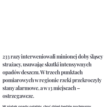
233 razy interweniowali minionej doby śląscy
strażacy, usuwając skutki intensywnych
opadów deszczu. W trzech punktach
pomiarowych w regionie rzeki przekroczyły
stany alarmowe, a w 13 miejscach –
ostrzegawcze.
W piątek opady osłabły, choć dzień będzie pochmurny
.