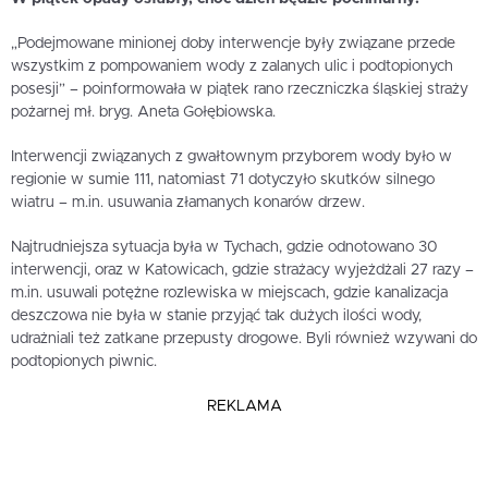
„Podejmowane minionej doby interwencje były związane przede
wszystkim z pompowaniem wody z zalanych ulic i podtopionych
posesji” – poinformowała w piątek rano rzeczniczka śląskiej straży
pożarnej mł. bryg. Aneta Gołębiowska.
Interwencji związanych z gwałtownym przyborem wody było w
regionie w sumie 111, natomiast 71 dotyczyło skutków silnego
wiatru – m.in. usuwania złamanych konarów drzew.
Najtrudniejsza sytuacja była w Tychach, gdzie odnotowano 30
interwencji, oraz w Katowicach, gdzie strażacy wyjeżdżali 27 razy –
m.in. usuwali potężne rozlewiska w miejscach, gdzie kanalizacja
deszczowa nie była w stanie przyjąć tak dużych ilości wody,
udrażniali też zatkane przepusty drogowe. Byli również wzywani do
podtopionych piwnic.
REKLAMA