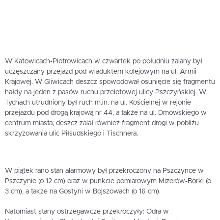
W Katowicach-Piotrowicach w czwartek po południu zalany był
uczęszczany przejazd pod wiaduktem kolejowym na ul. Armii
Krajowej. W Gliwicach deszcz spowodował osunięcie się fragmentu
hałdy na jeden z pasów ruchu przelotowej ulicy Pszczyńskiej. W
Tychach utrudniony był ruch m.in. na ul. Kościelnej w rejonie
przejazdu pod drogą krajową nr 44, a także na ul. Dmowskiego w
centrum miasta; deszcz zalał również fragment drogi w pobliżu
skrzyżowania ulic Piłsudskiego i Tischnera.
W piątek rano stan alarmowy był przekroczony na Pszczynce w
Pszczynie (o 12 cm) oraz w punkcie pomiarowym Mizerów-Borki (o
3 cm), a także na Gostyni w Bojszowach (o 16 cm).
Natomiast stany ostrzegawcze przekroczyły: Odra w