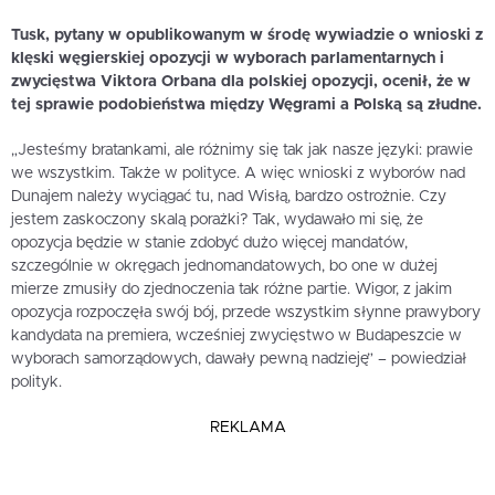
Tusk, pytany w opublikowanym w środę wywiadzie o wnioski z
klęski węgierskiej opozycji w wyborach parlamentarnych i
zwycięstwa Viktora Orbana dla polskiej opozycji, ocenił, że w
tej sprawie podobieństwa między Węgrami a Polską są złudne.
„Jesteśmy bratankami, ale różnimy się tak jak nasze języki: prawie
we wszystkim. Także w polityce. A więc wnioski z wyborów nad
Dunajem należy wyciągać tu, nad Wisłą, bardzo ostrożnie. Czy
jestem zaskoczony skalą porażki? Tak, wydawało mi się, że
opozycja będzie w stanie zdobyć dużo więcej mandatów,
szczególnie w okręgach jednomandatowych, bo one w dużej
mierze zmusiły do zjednoczenia tak różne partie. Wigor, z jakim
opozycja rozpoczęła swój bój, przede wszystkim słynne prawybory
kandydata na premiera, wcześniej zwycięstwo w Budapeszcie w
wyborach samorządowych, dawały pewną nadzieję” – powiedział
polityk.
REKLAMA