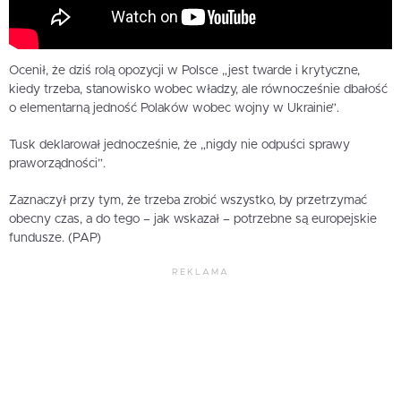
Ocenił, że dziś rolą opozycji w Polsce „jest twarde i krytyczne,
kiedy trzeba, stanowisko wobec władzy, ale równocześnie dbałość
o elementarną jedność Polaków wobec wojny w Ukrainie”.
Tusk deklarował jednocześnie, że „nigdy nie odpuści sprawy
praworządności”.
Zaznaczył przy tym, że trzeba zrobić wszystko, by przetrzymać
obecny czas, a do tego – jak wskazał – potrzebne są europejskie
fundusze. (PAP)
REKLAMA