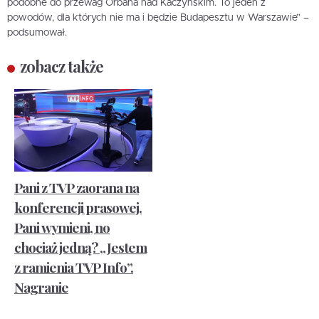
podobne do przewag Orbana nad Kaczyńskim. To jeden z
powodów, dla których nie ma i będzie Budapesztu w Warszawie” –
podsumował.
zobacz także
Pani z TVP zaorana na
konferencji prasowej.
Pani wymieni, no
chociaż jedną? „Jestem
z ramienia TVP Info”.
Nagranie