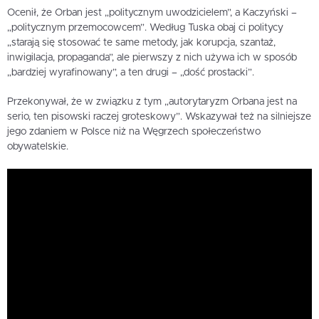
Ocenił, że Orban jest „politycznym uwodzicielem”, a Kaczyński –
„politycznym przemocowcem”. Według Tuska obaj ci politycy
„starają się stosować te same metody, jak korupcja, szantaż,
inwigilacja, propaganda”, ale pierwszy z nich używa ich w sposób
„bardziej wyrafinowany”, a ten drugi – „dość prostacki”.
Przekonywał, że w związku z tym „autorytaryzm Orbana jest na
serio, ten pisowski raczej groteskowy”. Wskazywał też na silniejsze
jego zdaniem w Polsce niż na Węgrzech społeczeństwo
obywatelskie.