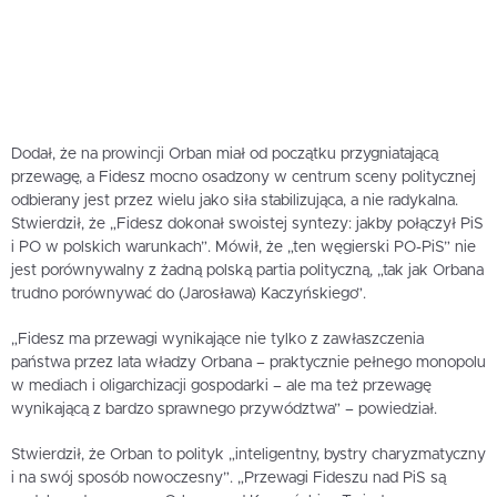
Dodał, że na prowincji Orban miał od początku przygniatającą
przewagę, a Fidesz mocno osadzony w centrum sceny politycznej
odbierany jest przez wielu jako siła stabilizująca, a nie radykalna.
Stwierdził, że „Fidesz dokonał swoistej syntezy: jakby połączył PiS
i PO w polskich warunkach”. Mówił, że „ten węgierski PO-PiS” nie
jest porównywalny z żadną polską partia polityczną, „tak jak Orbana
trudno porównywać do (Jarosława) Kaczyńskiego”.
„Fidesz ma przewagi wynikające nie tylko z zawłaszczenia
państwa przez lata władzy Orbana – praktycznie pełnego monopolu
w mediach i oligarchizacji gospodarki – ale ma też przewagę
wynikającą z bardzo sprawnego przywództwa” – powiedział.
Stwierdził, że Orban to polityk „inteligentny, bystry charyzmatyczny
i na swój sposób nowoczesny”. „Przewagi Fideszu nad PiS są