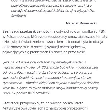
ogromną wartością również dla nas. Dlatego też 2 lata temu
przyjęliśmy rozwiązania o zarządzie sukcesyjnym, które
niwelują niepewność ciągłości działania najmniejszych firm
familijnych”
Mateusz Morawiecki
Szef rządu przekazał, że gościł na cotygodniowym spotkaniu FBN
w Polsce podczas którego przedsiębiorcy omawiają bieżące tematy,
dzielą się doświadczeniem i wsparciem. Jak dodał, była to okazja
do rozmowy m.in. o obecnej sytuacji przedsiębiorców,
pojawiających się problemach i planach na przyszłość.
„
Rok 2020 wiele polskich firm zapamięta jako jeden z
najczarniejszych. Ale rok 2021 może być rokiem gospodarczej
odnowy. Firmy rodzinne dla strony publicznej są ogromną
wartością. Dzięki nim polska gospodarka rozwijała się tak
dynamicznie – również dzięki nim szybko wrócimy na ścieżkę
wzrostu. Będzie to także możliwe dzięki odpowiedniej reakcji
rządu”
– podkreślił Morawiecki.
Szef rządu przypomniał, że na wiosnę polska Tarcza
Antykryzysowa „była jedną z najszybciej ogłoszonych i