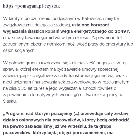
https://pomagam.pl/czyztak
W tamtym porozumieniu, podpisanym w Katowicach między
związkowcami i delegacją rządową,
ustalono horyzont
wygaszania śląskich kopalń węgla energetycznego do 2049 r.
oraz subsydiowania górnictwa w tym okresie. Zapewniono też
zatrudnionym obecnie górnikom możliwość pracy do emerytury lub
osłon socjalnych.
W połowie grudnia rozpocznie się kolejna część negocjacji w tej
sprawie, której efektem ma być zawarcie umowy społecznej
zawierającej szczegółowe zasady transformacji górnictwa, wraz z
mechanizmem finansowania sektora węglowego w rozciągniętym
na blisko 30 lat okresie jego wygaszania. Chodzi również o
zapewnienie alternatywnych wobec górnictwa miejsc pracy na
Śląsku.
„Program, nad którym pracujemy (…) przewiduje cały zestaw
działań osłonowych dla pracowników, którzy będą odchodzić.
Na pewno zakładaliśmy już we wrześniu, że ta grupa
pracowników, którzy będą objęci porozumieniem, ma