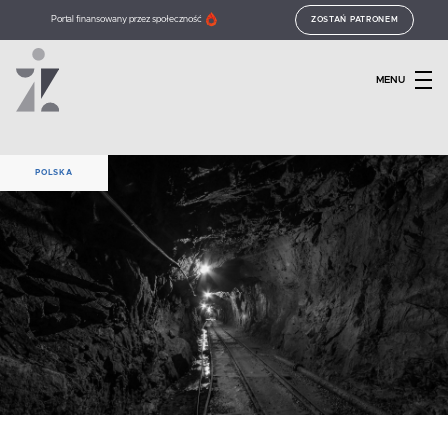
Portal finansowany przez społeczność
ZOSTAŃ PATRONEM
MENU
POLSKA