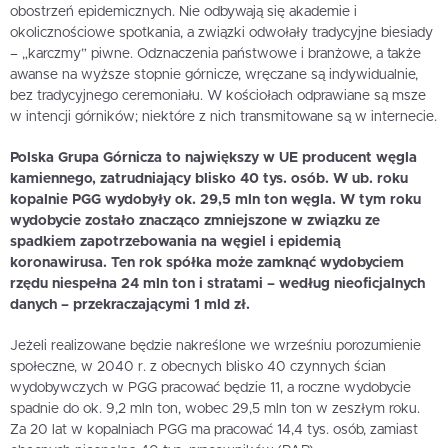
obostrzeń epidemicznych. Nie odbywają się akademie i
okolicznościowe spotkania, a związki odwołały tradycyjne biesiady
– „karczmy” piwne. Odznaczenia państwowe i branżowe, a także
awanse na wyższe stopnie górnicze, wręczane są indywidualnie,
bez tradycyjnego ceremoniału. W kościołach odprawiane są msze
w intencji górników; niektóre z nich transmitowane są w internecie.
Polska Grupa Górnicza to największy w UE producent węgla
kamiennego, zatrudniający blisko 40 tys. osób. W ub. roku
kopalnie PGG wydobyły ok. 29,5 mln ton węgla. W tym roku
wydobycie zostało znacząco zmniejszone w związku ze
spadkiem zapotrzebowania na węgiel i epidemią
koronawirusa. Ten rok spółka może zamknąć wydobyciem
rzędu niespełna 24 mln ton i stratami – według nieoficjalnych
danych – przekraczającymi 1 mld zł.
Jeżeli realizowane będzie nakreślone we wrześniu porozumienie
społeczne, w 2040 r. z obecnych blisko 40 czynnych ścian
wydobywczych w PGG pracować będzie 11, a roczne wydobycie
spadnie do ok. 9,2 mln ton, wobec 29,5 mln ton w zeszłym roku.
Za 20 lat w kopalniach PGG ma pracować 14,4 tys. osób, zamiast