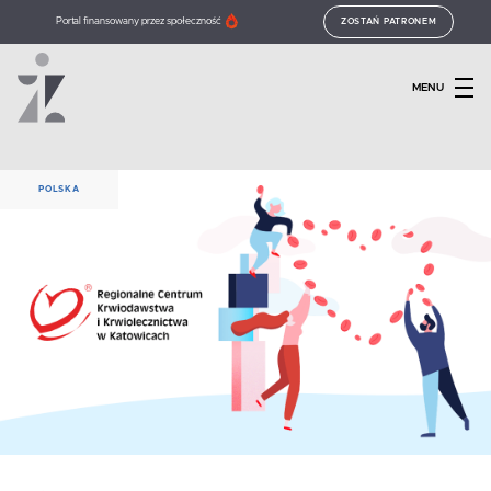
Portal finansowany przez społeczność
ZOSTAŃ PATRONEM
MENU
POLSKA