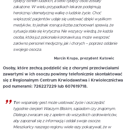
tysięcy istnień ludzkich, a setki tysięcy osób zostały
zakażone. W wielu przypadkach lekarze podejmują
heroiczną i dramatyczną walkę o ludzkie życie. Choć
większość pacjentów udaje się uratować dzięki wysiłkom
medyków, to jednak rosnąca liczba zachorowań sprawia, że
sytuacja stała się krytyczna. Nie wszyscy wiedzą, że każda
osoba, która już pokonała koronawirusa, może wesprzeć
zarówno personel medyczny, jak i chorych – poprzez oddanie
swojego osocza.
Marcin Krupa, prezydent Katowic
Osoby, które zechcą podzielić się z chorymi przeciwciałami
zawartymi w ich osoczu powinny telefonicznie skontaktować
się z Regionalnym Centrum Krwiodawstwa i Krwiolecznictwa
pod numerami: 726227229 lub 607619718.
T
en wspaniały gest może uratować życie i oszczędzić
tygodnie cierpień Waszym Bliskim, sąsiadom czy znajomym.
Dlatego zwracam się z apelem do wszystkich ozdrowieńców,
aby zapoznali się z informacją i oddali swoje osocze.
Mieszkańcy naszego regionu wiele razy pokazywali, że w