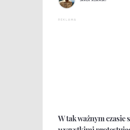
JAREK ADAMSKI
REKLAMA
W tak ważnym czasie so
wszystkimi protestują