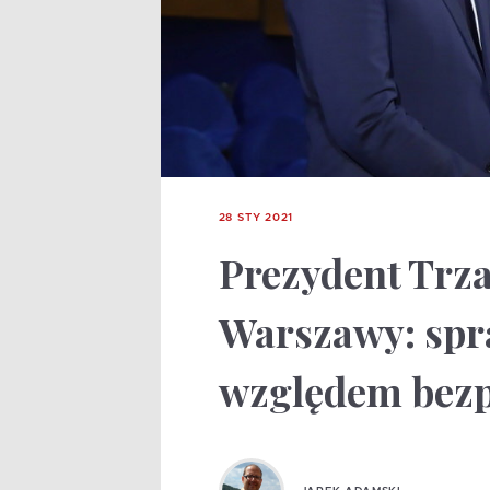
28 STY 2021
Prezydent Trza
Warszawy: spr
względem bezp