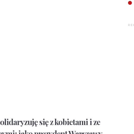
RE
lidaryzuję się z kobietami i ze
cymi; jako prezydent Warszawy