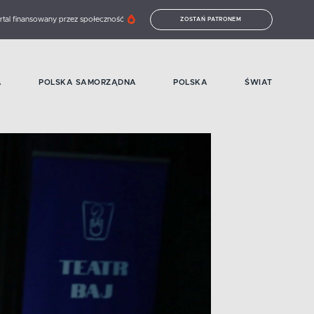
rtal finansowany przez społeczność
ZOSTAŃ PATRONEM
A
POLSKA SAMORZĄDNA
POLSKA
ŚWIAT