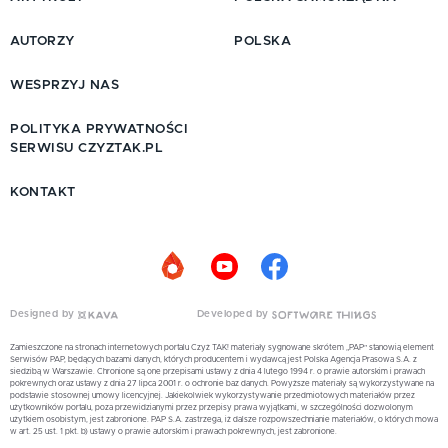
AUTORZY
POLSKA
WESPRZYJ NAS
POLITYKA PRYWATNOŚCI
SERWISU CZYZTAK.PL
KONTAKT
Designed by
Developed by
Zamieszczone na stronach internetowych portalu Czyż TAK! materiały sygnowane skrótem „PAP” stanowią element
Serwisów PAP, będących bazami danych, których producentem i wydawcą jest Polska Agencja Prasowa S.A. z
siedzibą w Warszawie. Chronione są one przepisami ustawy z dnia 4 lutego 1994 r. o prawie autorskim i prawach
pokrewnych oraz ustawy z dnia 27 lipca 2001 r. o ochronie baz danych. Powyższe materiały są wykorzystywane na
podstawie stosownej umowy licencyjnej. Jakiekolwiek wykorzystywanie przedmiotowych materiałów przez
użytkowników portalu, poza przewidzianymi przez przepisy prawa wyjątkami, w szczególności dozwolonym
użytkiem osobistym, jest zabronione. PAP S.A. zastrzega, iż dalsze rozpowszechnianie materiałów, o których mowa
w art. 25 ust. 1 pkt. b) ustawy o prawie autorskim i prawach pokrewnych, jest zabronione.