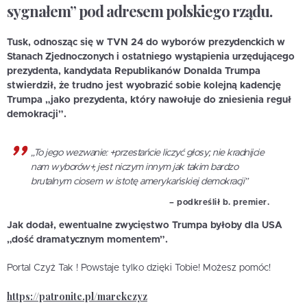
sygnałem” pod adresem polskiego rządu.
Tusk, odnosząc się w TVN 24 do wyborów prezydenckich w
Stanach Zjednoczonych i ostatniego wystąpienia urzędującego
prezydenta, kandydata Republikanów Donalda Trumpa
stwierdził, że trudno jest wyobrazić sobie kolejną kadencję
Trumpa „jako prezydenta, który nawołuje do zniesienia reguł
demokracji”.
„To jego wezwanie: +przestańcie liczyć głosy; nie kradnijcie
nam wyborów+, jest niczym innym jak takim bardzo
brutalnym ciosem w istotę amerykańskiej demokracji”
– podkreślił b. premier.
Jak dodał, ewentualne zwycięstwo Trumpa byłoby dla USA
„dość dramatycznym momentem”.
Portal Czyż Tak ! Powstaje tylko dzięki Tobie! Możesz pomóc!
https://patronite.pl/marekczyz