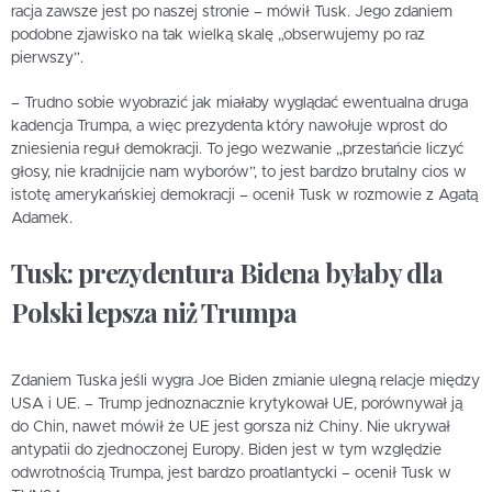
racja zawsze jest po naszej stronie – mówił Tusk. Jego zdaniem
podobne zjawisko na tak wielką skalę „obserwujemy po raz
pierwszy”.
– Trudno sobie wyobrazić jak miałaby wyglądać ewentualna druga
kadencja Trumpa, a więc prezydenta który nawołuje wprost do
zniesienia reguł demokracji. To jego wezwanie „przestańcie liczyć
głosy, nie kradnijcie nam wyborów”, to jest bardzo brutalny cios w
istotę amerykańskiej demokracji – ocenił Tusk w rozmowie z Agatą
Adamek.
Tusk: prezydentura Bidena byłaby dla
Polski lepsza niż Trumpa
Zdaniem Tuska jeśli wygra Joe Biden zmianie ulegną relacje między
USA i UE. – Trump jednoznacznie krytykował UE, porównywał ją
do Chin, nawet mówił że UE jest gorsza niż Chiny. Nie ukrywał
antypatii do zjednoczonej Europy. Biden jest w tym względzie
odwrotnością Trumpa, jest bardzo proatlantycki – ocenił Tusk w