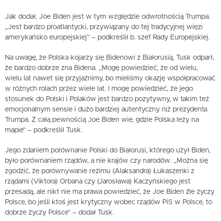
Jak dodał, Joe Biden jest w tym względzie odwrotnością Trumpa.
„Jest bardzo proatlantycki, przywiązany do tej tradycyjnej więzi
amerykańsko europejskiej” – podkreślił b. szef Rady Europejskiej.
Na uwagę, że Polska kojarzy się Bidenowi z Białorusią, Tusk odparł,
że bardzo dobrze zna Bidena. „Mogę powiedzieć, że od wielu,
wielu lat nawet się przyjaźnimy, bo mieliśmy okazję współpracować
w różnych rolach przez wiele lat. I mogę powiedzieć, że jego
stosunek do Polski i Polaków jest bardzo pozytywny, w takim też
emocjonalnym sensie i dużo bardziej autentyczny niż prezydenta
Trumpa. Z całą pewnością Joe Biden wie, gdzie Polska leży na
mapie” – podkreślił Tusk.
Jego zdaniem porównanie Polski do Białorusi, którego użył Biden,
było porównaniem rządów, a nie krajów czy narodów. „Można się
zgodzić, że porównywanie reżimu (Alaksandra) Łukaszenki z
rządami (Viktora) Orbana czy (Jarosława) Kaczyńskiego jest
przesadą, ale nikt nie ma prawa powiedzieć, że Joe Biden źle życzy
Polsce, bo jeśli ktoś jest krytyczny wobec rządów PiS w Polsce, to
dobrze życzy Polsce” – dodał Tusk.