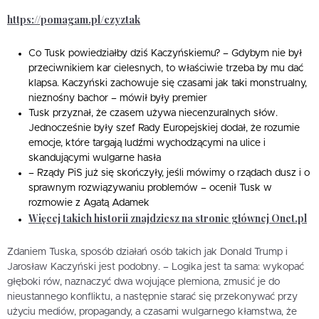
https://pomagam.pl/czyztak
Co Tusk powiedziałby dziś Kaczyńskiemu? – Gdybym nie był
przeciwnikiem kar cielesnych, to właściwie trzeba by mu dać
klapsa. Kaczyński zachowuje się czasami jak taki monstrualny,
nieznośny bachor – mówił były premier
Tusk przyznał, że czasem używa niecenzuralnych słów.
Jednocześnie były szef Rady Europejskiej dodał, że rozumie
emocje, które targają ludźmi wychodzącymi na ulice i
skandującymi wulgarne hasła
– Rządy PiS już się skończyły, jeśli mówimy o rządach dusz i o
sprawnym rozwiązywaniu problemów – ocenił Tusk w
rozmowie z Agatą Adamek
Więcej takich historii znajdziesz na stronie głównej Onet.pl
Zdaniem Tuska, sposób działań osób takich jak Donald Trump i
Jarosław Kaczyński jest podobny. – Logika jest ta sama: wykopać
głęboki rów, naznaczyć dwa wojujące plemiona, zmusić je do
nieustannego konfliktu, a następnie starać się przekonywać przy
użyciu mediów, propagandy, a czasami wulgarnego kłamstwa, że