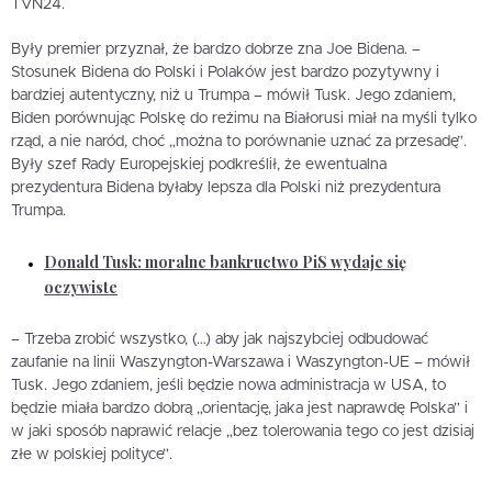
TVN24.
Były premier przyznał, że bardzo dobrze zna Joe Bidena. –
Stosunek Bidena do Polski i Polaków jest bardzo pozytywny i
bardziej autentyczny, niż u Trumpa – mówił Tusk. Jego zdaniem,
Biden porównując Polskę do reżimu na Białorusi miał na myśli tylko
rząd, a nie naród, choć „można to porównanie uznać za przesadę”.
Były szef Rady Europejskiej podkreślił, że ewentualna
prezydentura Bidena byłaby lepsza dla Polski niż prezydentura
Trumpa.
Donald Tusk: moralne bankructwo PiS wydaje się
oczywiste
– Trzeba zrobić wszystko, (…) aby jak najszybciej odbudować
zaufanie na linii Waszyngton-Warszawa i Waszyngton-UE – mówił
Tusk. Jego zdaniem, jeśli będzie nowa administracja w USA, to
będzie miała bardzo dobrą „orientację, jaka jest naprawdę Polska” i
w jaki sposób naprawić relacje „bez tolerowania tego co jest dzisiaj
złe w polskiej polityce”.