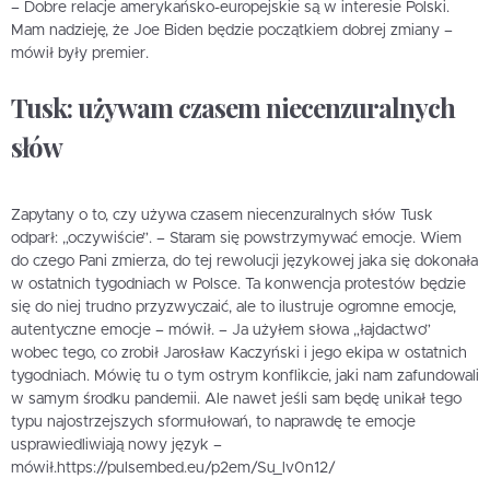
– Dobre relacje amerykańsko-europejskie są w interesie Polski.
Mam nadzieję, że Joe Biden będzie początkiem dobrej zmiany –
mówił były premier.
Tusk: używam czasem niecenzuralnych
słów
Zapytany o to, czy używa czasem niecenzuralnych słów Tusk
odparł: „oczywiście”. – Staram się powstrzymywać emocje. Wiem
do czego Pani zmierza, do tej rewolucji językowej jaka się dokonała
w ostatnich tygodniach w Polsce. Ta konwencja protestów będzie
się do niej trudno przyzwyczaić, ale to ilustruje ogromne emocje,
autentyczne emocje – mówił. – Ja użyłem słowa „łajdactwo”
wobec tego, co zrobił Jarosław Kaczyński i jego ekipa w ostatnich
tygodniach. Mówię tu o tym ostrym konflikcie, jaki nam zafundowali
w samym środku pandemii. Ale nawet jeśli sam będę unikał tego
typu najostrzejszych sformułowań, to naprawdę te emocje
usprawiedliwiają nowy język –
mówił.https://pulsembed.eu/p2em/Su_lv0n12/