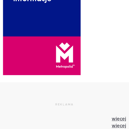
REKLAMA
więcej
więcej