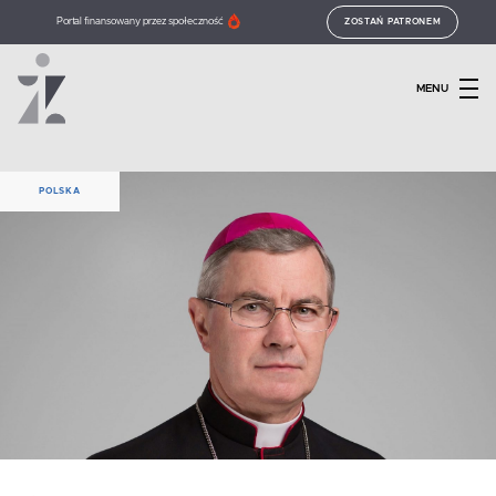
Portal finansowany przez społeczność
ZOSTAŃ PATRONEM
MENU
POLSKA