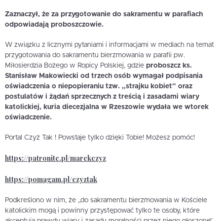
Zaznaczył, że za przygotowanie do sakramentu w parafiach
odpowiadają proboszczowie.
W związku z licznymi pytaniami i informacjami w mediach na temat
przygotowania do sakramentu bierzmowania w parafii pw.
Miłosierdzia Bożego w Ropicy Polskiej, gdzie
proboszcz ks.
Stanisław Makowiecki
od trzech osób wymagał podpisania
oświadczenia o niepopieraniu tzw. „strajku kobiet” oraz
postulatów i żądań sprzecznych z treścią i zasadami wiary
katolickiej, kuria diecezjalna w Rzeszowie wydała we wtorek
oświadczenie.
Portal Czyż Tak ! Powstaje tylko dzięki Tobie! Możesz pomóc!
https://patronite.pl/marekczyz
https://pomagam.pl/czyztak
Podkreślono w nim, że „do sakramentu bierzmowania w Kościele
katolickim mogą i powinny przystępować tylko te osoby, które
akceptują prawdy wiary i zasady moralności przez niego głoszone”.