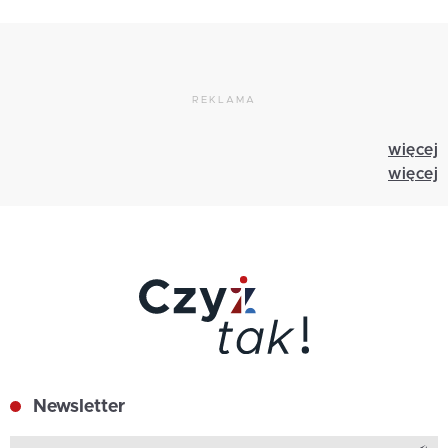
REKLAMA
więcej
więcej
Newsletter
Z