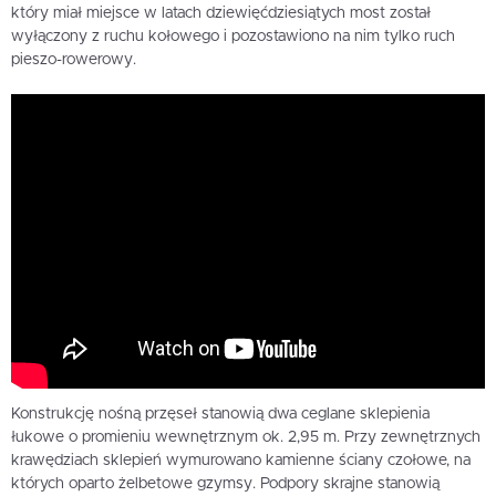
który miał miejsce w latach dziewięćdziesiątych most został
wyłączony z ruchu kołowego i pozostawiono na nim tylko ruch
pieszo-rowerowy.
Konstrukcję nośną przęseł stanowią dwa ceglane sklepienia
łukowe o promieniu wewnętrznym ok. 2,95 m. Przy zewnętrznych
krawędziach sklepień wymurowano kamienne ściany czołowe, na
których oparto żelbetowe gzymsy. Podpory skrajne stanowią