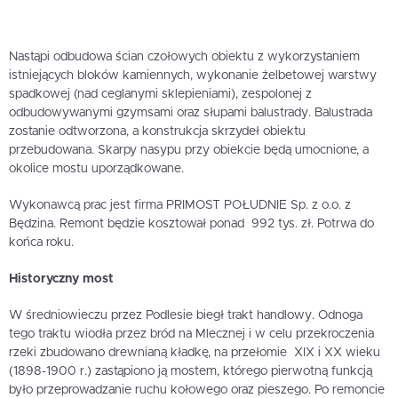
Nastąpi odbudowa ścian czołowych obiektu z wykorzystaniem
istniejących bloków kamiennych, wykonanie żelbetowej warstwy
spadkowej (nad ceglanymi sklepieniami), zespolonej z
odbudowywanymi gzymsami oraz słupami balustrady. Balustrada
zostanie odtworzona, a konstrukcja skrzydeł obiektu
przebudowana. Skarpy nasypu przy obiekcie będą umocnione, a
okolice mostu uporządkowane.
Wykonawcą prac jest firma PRIMOST POŁUDNIE Sp. z o.o. z
Będzina. Remont będzie kosztował ponad 992 tys. zł. Potrwa do
końca roku.
Historyczny most
W średniowieczu przez Podlesie biegł trakt handlowy. Odnoga
tego traktu wiodła przez bród na Mlecznej i w celu przekroczenia
rzeki zbudowano drewnianą kładkę, na przełomie XIX i XX wieku
(1898-1900 r.) zastąpiono ją mostem, którego pierwotną funkcją
było przeprowadzanie ruchu kołowego oraz pieszego. Po remoncie