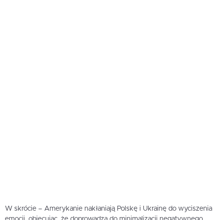
W skrócie – Amerykanie nakłaniają Polskę i Ukrainę do wyciszenia
emocji, obiecując, że doprowadzą do minimalizacji negatywnego